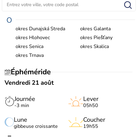
O
okres Dunajská Streda
okres Galanta
okres Hlohovec
okres Piešťany
okres Senica
okres Skalica
okres Trnava
Éphéméride
Vendredi 21 août
Journée
Lever
-3 min
05h50
Lune
Coucher
gibbeuse croissante
19h55