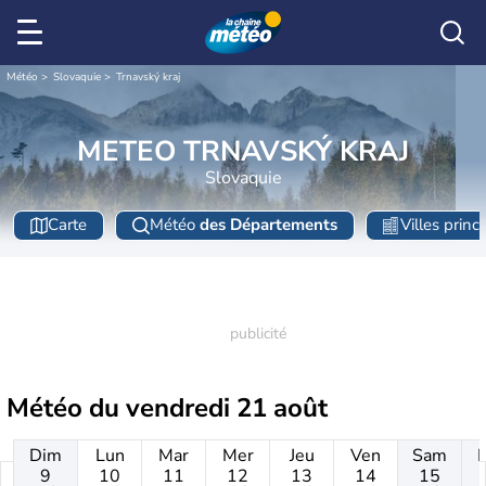
Météo
Slovaquie
Trnavský kraj
METEO TRNAVSKÝ KRAJ
Slovaquie
Carte
Météo
des Départements
Villes princ
Météo du
vendredi 21 août
Dim
Lun
Mar
Mer
Jeu
Ven
Sam
9
10
11
12
13
14
15