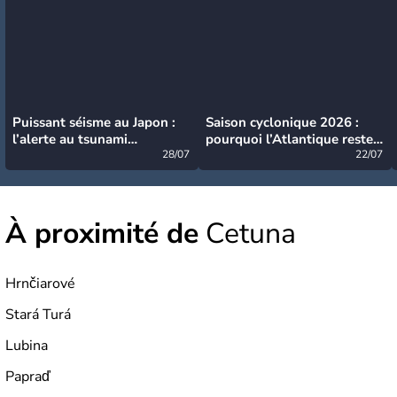
Puissant séisme au Japon :
Saison cyclonique 2026 :
l’alerte au tsunami
pourquoi l’Atlantique reste
désormais levée
28/07
très calme à ce stade ?
22/07
À proximité de
Cetuna
Hrnčiarové
Stará Turá
Lubina
Papraď