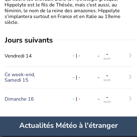
Hippolyte est le fils de Thésée, mais c’est aussi, au
féminin, le nom de la reine des amazones. Hippolyte
s’implantera surtout en France et en Italie au 19eme
siècle.
jours suivants
-
-
|
-
Vendredi 14
-
km/h
Ce week-end,
-
-
|
-
-
Samedi 15
km/h
-
-
|
-
Dimanche 16
-
km/h
Actualités Météo à l'étranger