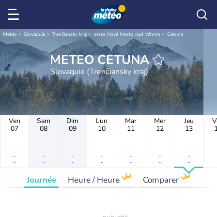
Météo
Slovaquie
Trenčiansky kraj
okres Nové Mesto nad Váhom
Cetuna
METEO CETUNA
Slovaquie (Trenčiansky kraj)
Ven
Sam
Dim
Lun
Mar
Mer
Jeu
V
07
08
09
10
11
12
13
-
-
-
-
-
-
-
-
-
-
-
-
-
-
Journée
Heure / Heure
Comparer