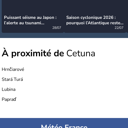
Puissant séisme au Japon :
Saison cyclonique 2026 :
l’alerte au tsunami
pourquoi l’Atlantique reste
désormais levée
28/07
très calme à ce stade ?
22/07
À proximité de
Cetuna
Hrnčiarové
Stará Turá
Lubina
Papraď
Météo France