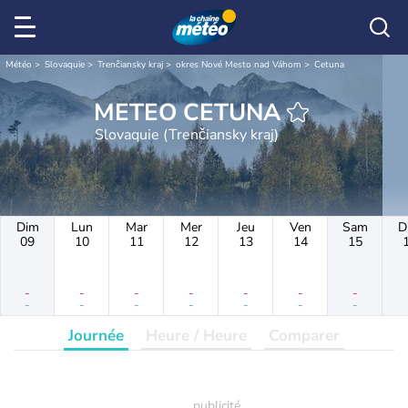
Météo
Slovaquie
Trenčiansky kraj
okres Nové Mesto nad Váhom
Cetuna
METEO CETUNA
Slovaquie (Trenčiansky kraj)
Dim
Lun
Mar
Mer
Jeu
Ven
Sam
D
09
10
11
12
13
14
15
-
-
-
-
-
-
-
-
-
-
-
-
-
-
Journée
Heure / Heure
Comparer