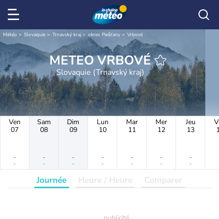
Météo
Slovaquie
Trnavský kraj
okres Piešťany
Vrbové
METEO VRBOVÉ
Slovaquie (Trnavský kraj)
Ven
Sam
Dim
Lun
Mar
Mer
Jeu
V
07
08
09
10
11
12
13
-
-
-
-
-
-
-
-
-
-
-
-
-
-
Journée
Heure / Heure
Comparer