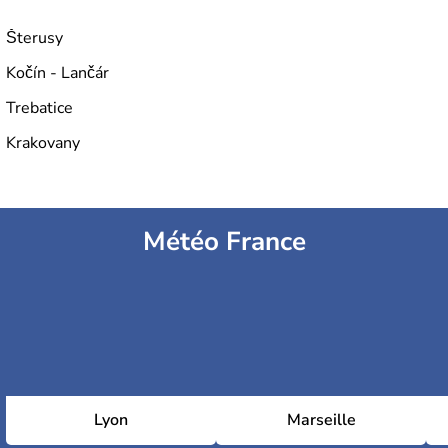
Šterusy
Kočín - Lančár
Trebatice
Krakovany
Météo France
Lyon
Marseille