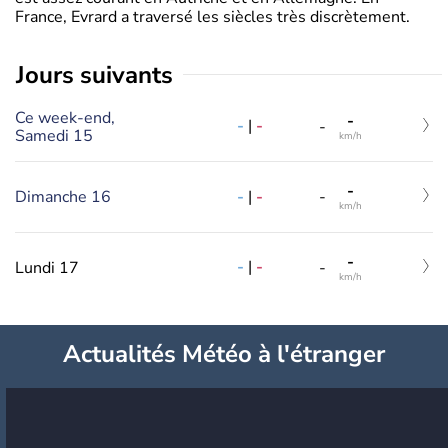
France, Evrard a traversé les siècles très discrètement.
jours suivants
Ce week-end,
-
-
|
-
-
Samedi 15
km/h
-
-
|
-
Dimanche 16
-
km/h
-
-
|
-
Lundi 17
-
km/h
Actualités Météo à l'étranger