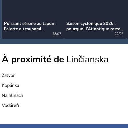
Puissant séisme au Japon :
Saison cyclonique 2026 :
l’alerte au tsunami
pourquoi l’Atlantique reste
désormais levée
28/07
très calme à ce stade ?
22/07
À proximité de
Linčianska
Zátvor
Kopánka
Na hlinách
Vodáreň