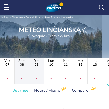
Météo
Slovaquie
Trnavský kraj
okres Trnava
Linčianska
METEO LINČIANSKA
Slovaquie (Trnavský kraj)
Ven
Sam
Dim
Lun
Mar
Mer
Jeu
V
07
08
09
10
11
12
13
-
-
-
-
-
-
-
-
-
-
-
-
-
-
Journée
Heure / Heure
Comparer