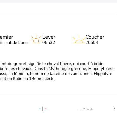
emier
Lever
Coucher
oissant de Lune
05h32
20h04
t du grec et signifie le cheval libéré, qui court à bride
libère les chevaux. Dans la Mythologie grecque, Hippolyte est
aussi, au féminin, le nom de la reine des amazones. Hippolyte
 et en Italie au 19eme siècle.
-
|
-
-
-
km/h