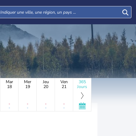
Mar
Mer
Jeu
Ven
365
18
19
20
21
Jours
-
-
-
-
-
-
-
-