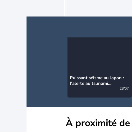
Puissant séisme au Japon :
l’alerte au tsunami
désormais levée
28/07
À proximité de