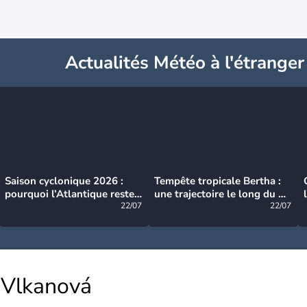
Actualités Météo à l'étranger
Saison cyclonique 2026 :
Tempête tropicale Bertha :
pourquoi l’Atlantique reste
une trajectoire le long du du
très calme à ce stade ?
22/07
littoral américain
22/07
Vlkanová