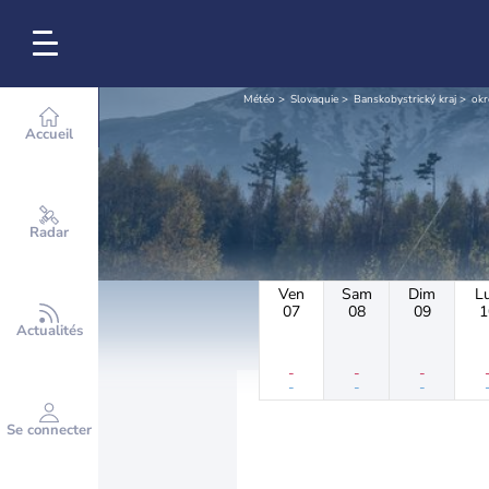
Météo
Slovaquie
Banskobystrický kraj
okr
Accueil
Radar
Ven
Sam
Dim
L
07
08
09
1
Actualités
-
-
-
-
-
-
Se connecter