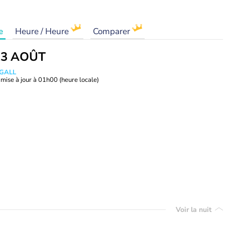
e
Heure / Heure
Comparer
13 AOÛT
 GALL
mise à jour à
01h00
(heure locale)
Voir la nuit