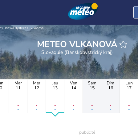
es Banská Bystrica
Vlkanová
METEO VLKANOVÁ
Slovaquie (Banskobystrický kraj)
un
Mar
Mer
Jeu
Ven
Sam
Dim
Lun
0
11
12
13
14
15
16
17
-
-
-
-
-
-
-
-
-
-
-
-
-
-
-
-