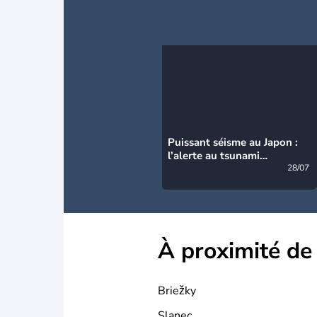
Puissant séisme au Japon :
l’alerte au tsunami
désormais levée
28/07
À proximité de
Briežky
Slanec