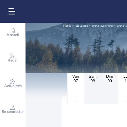
Météo
Slovaquie
Bratislavský kraj
Bratisla
Accueil
Radar
Ven
Sam
Dim
L
07
08
09
1
Actualités
-
-
-
-
-
-
Se connecter