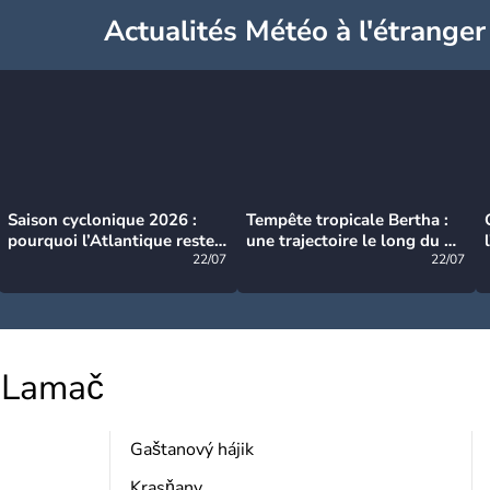
Actualités Météo à l'étranger
Saison cyclonique 2026 :
Tempête tropicale Bertha :
pourquoi l’Atlantique reste
une trajectoire le long du du
très calme à ce stade ?
22/07
littoral américain
22/07
Lamač
Gaštanový hájik
Krasňany