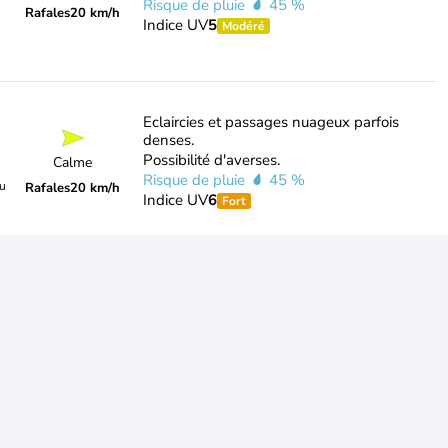
Risque de pluie
45 %
Rafales
20 km/h
Indice UV
5
Modéré
Eclaircies et passages nuageux parfois
denses.
Possibilité d'averses.
Calme
Risque de pluie
45 %
du
Rafales
20 km/h
Indice UV
6
Fort