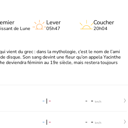
emier
Lever
Coucher
oissant de Lune
05h47
20h04
 vient du grec : dans la mythologie, c’est le nom de l’ami
 de disque. Son sang devint une fleur qu’on appela Yacinthe
he deviendra féminin au 19e siècle, mais restera toujours
-
|
-
-
-
km/h
-
|
-
-
-
km/h