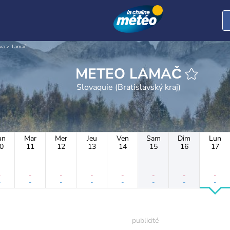
va
Lamač
METEO LAMAČ
Slovaquie (Bratislavský kraj)
un
Mar
Mer
Jeu
Ven
Sam
Dim
Lun
0
11
12
13
14
15
16
17
-
-
-
-
-
-
-
-
-
-
-
-
-
-
-
-