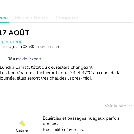
née
Heure / Heure
Comparer
17 AOÛT
ANDEVOORDE
mise à jour à
03h30
(heure locale)
Résumé de l’expert
Lundi à Lamač, l'état du ciel restera changeant.
Les températures fluctueront entre 23 et 32°C au cours de la
journée, elles seront très chaudes l'après-midi.
Voir la nuit
Eclaircies et passages nuageux parfois
denses.
Possibilité d'averses.
Calme