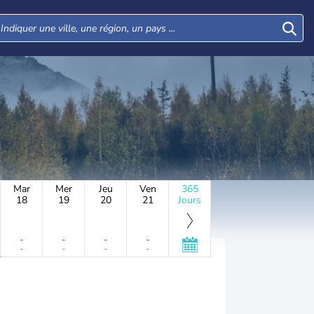
Mar
Mer
Jeu
Ven
365
18
19
20
21
Jours
-
-
-
-
-
-
-
-