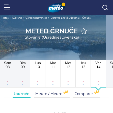
Météo
Slovénie
Osrednjeslovenska
Upravna Enota Ljubljana
Črnuče
METEO ČRNUČE
Slovénie (Osrednjeslovenska)
Sam
Dim
Lun
Mar
Mer
Jeu
Ven
S
08
09
10
11
12
13
14
-
-
-
-
-
-
-
-
-
-
-
-
-
-
Journée
Heure / Heure
Comparer