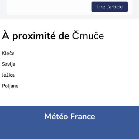
Lire l'article
À proximité de
Črnuče
Kleče
Savlje
Ježica
Poljane
Météo France