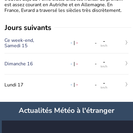
est assez courant en Autriche et en Allemagne. En
France, Evrard a traversé les siècles très discrètement.
jours suivants
Ce week-end,
-
-
|
-
-
Samedi 15
km/h
-
-
|
-
Dimanche 16
-
km/h
-
-
|
-
Lundi 17
-
km/h
Actualités Météo à l'étranger