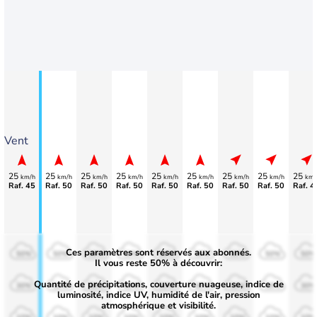
Vent
25
25
25
25
25
25
25
25
25
km/h
km/h
km/h
km/h
km/h
km/h
km/h
km/h
km/
Raf. 45
Raf. 50
Raf. 50
Raf. 50
Raf. 50
Raf. 50
Raf. 50
Raf. 50
Raf. 4
Ces paramètres sont réservés aux abonnés.
50%
50%
50%
50%
50%
50%
50%
50%
50%
Il vous reste 50% à découvrir:
Quantité de précipitations, couverture nuageuse, indice de
30%
30%
30%
30%
30%
30%
30%
30%
30%
luminosité, indice UV, humidité de l'air, pression
atmosphérique et visibilité.