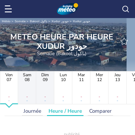
Météo
Somalie
Bakool باكول
Xudur حودور
Xudur حودور
METEO HEURE PAR HEURE
XUDUR حودور
Somalie (Bakool باكول)
Ven
Sam
Dim
Lun
Mar
Mer
Jeu
V
07
08
09
10
11
12
13
-
-
-
-
-
-
-
-
-
-
-
-
-
-
Journée
Heure / Heure
Comparer