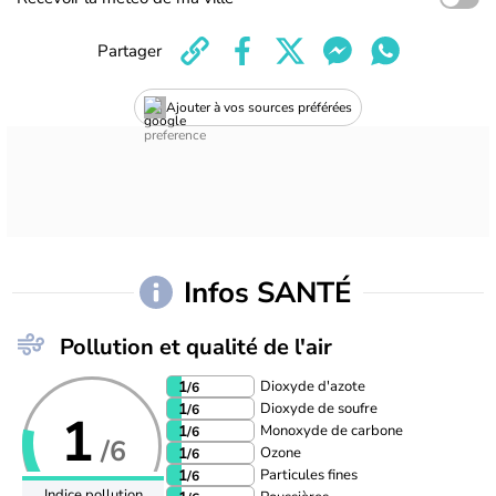
Partager
Ajouter à vos sources préférées
Infos SANTÉ
Pollution et qualité de l'air
Dioxyde d'azote
1
/6
Dioxyde de soufre
1
/6
1
Monoxyde de carbone
1
/6
/6
Ozone
1
/6
Particules fines
1
/6
Indice pollution