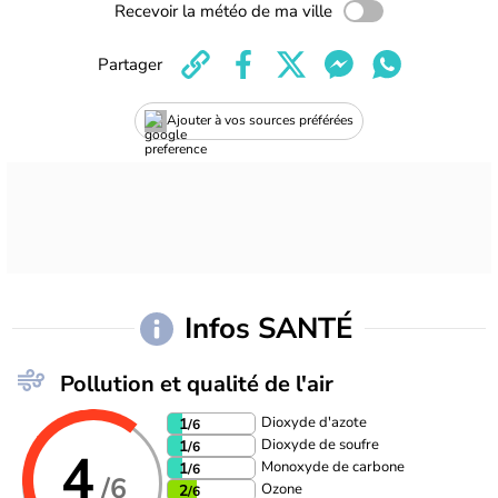
Recevoir la météo de ma ville
Partager
Ajouter à vos sources préférées
Infos SANTÉ
Pollution et qualité de l'air
Dioxyde d'azote
1
/6
Dioxyde de soufre
1
/6
4
Monoxyde de carbone
1
/6
/6
Ozone
2
/6