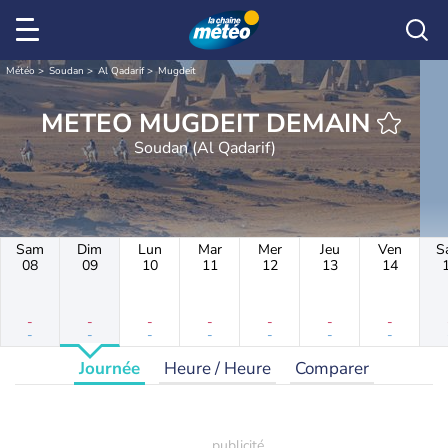
Météo
Soudan
Al Qadarif
Mugdeit
METEO MUGDEIT DEMAIN
Soudan (Al Qadarif)
Sam
Dim
Lun
Mar
Mer
Jeu
Ven
S
08
09
10
11
12
13
14
-
-
-
-
-
-
-
-
-
-
-
-
-
-
Journée
Heure / Heure
Comparer