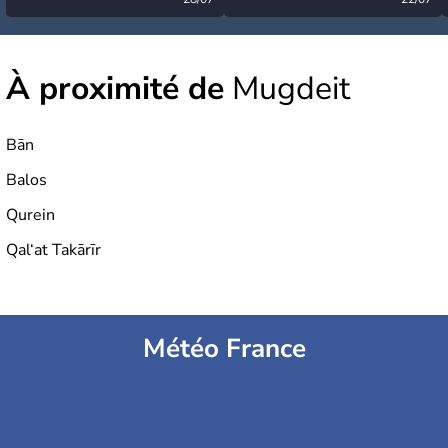
désormais levée
très calme à ce stade ?
À proximité de
Mugdeit
Bān
Balos
Qurein
Qal‘at Takārīr
Météo France