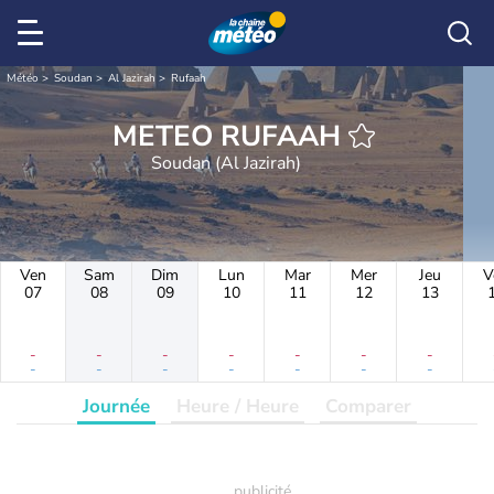
Météo
Soudan
Al Jazirah
Rufaah
METEO RUFAAH
Soudan (Al Jazirah)
Ven
Sam
Dim
Lun
Mar
Mer
Jeu
V
07
08
09
10
11
12
13
-
-
-
-
-
-
-
-
-
-
-
-
-
-
Journée
Heure / Heure
Comparer