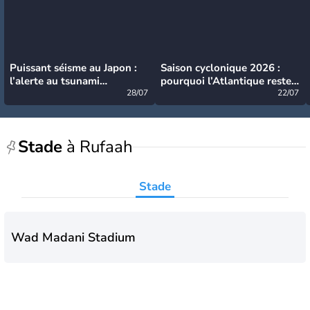
Puissant séisme au Japon :
Saison cyclonique 2026 :
l’alerte au tsunami
pourquoi l’Atlantique reste
désormais levée
28/07
très calme à ce stade ?
22/07
Stade
à Rufaah
Stade
Wad Madani Stadium