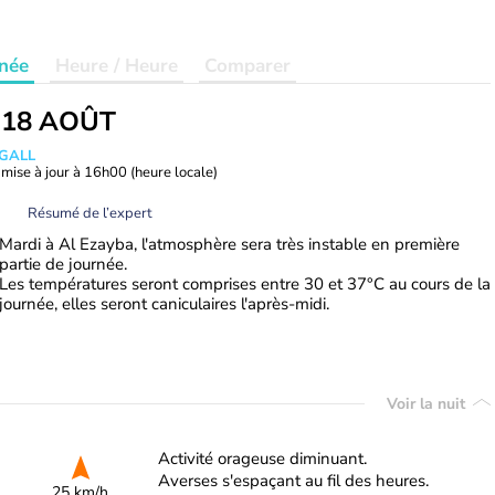
née
Heure / Heure
Comparer
 18 AOÛT
 GALL
mise à jour à
16h00
(heure locale)
Résumé de l’expert
Mardi à Al Ezayba, l'atmosphère sera très instable en première
partie de journée.
Les températures seront comprises entre 30 et 37°C au cours de la
journée, elles seront caniculaires l'après-midi.
Voir la nuit
Activité orageuse diminuant.
Averses s'espaçant au fil des heures.
25 km/h