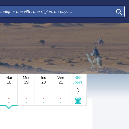
Mar
Mer
Jeu
Ven
365
18
19
20
21
Jours
-
-
-
-
-
-
-
-