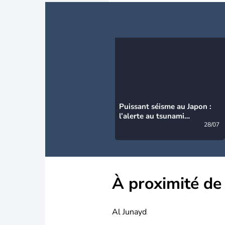
Puissant séisme au Japon :
l’alerte au tsunami
désormais levée
28/07
À proximité de
Al Junayd