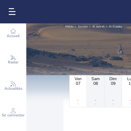
Météo
Soudan
Al Jazirah
Al Ezayba
Accueil
Radar
Ven
Sam
Dim
L
07
08
09
1
Actualités
-
-
-
-
-
-
Se connecter