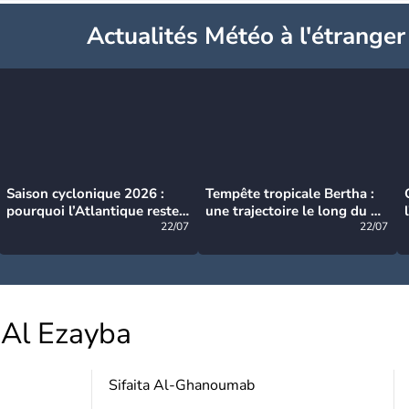
Actualités Météo à l'étranger
Saison cyclonique 2026 :
Tempête tropicale Bertha :
pourquoi l’Atlantique reste
une trajectoire le long du du
très calme à ce stade ?
22/07
littoral américain
22/07
Al Ezayba
Sifaita Al-Ghanoumab