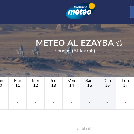
METEO AL EZAYBA
Soudan (Al Jazirah)
un
Mar
Mer
Jeu
Ven
Sam
Dim
Lun
0
11
12
13
14
15
16
17
-
-
-
-
-
-
-
-
-
-
-
-
-
-
-
-