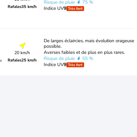
Risque de pluie
75 %
Rafales
35 km/h
Indice UV
9
Très fort
De larges éclaircies, mais évolution orageuse
possible.
Averses faibles et de plus en plus rares.
20 km/h
Risque de pluie
55 %
Rafales
25 km/h
du
Indice UV
9
Très fort