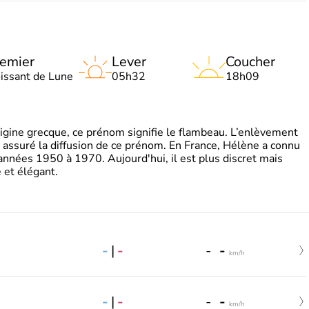
emier
Lever
Coucher
oissant de Lune
05h32
18h09
gine grecque, ce prénom signifie le flambeau. L’enlèvement
a assuré la diffusion de ce prénom. En France, Hélène a connu
années 1950 à 1970. Aujourd'hui, il est plus discret mais
et élégant.
-
|
-
-
-
km/h
-
|
-
-
-
km/h