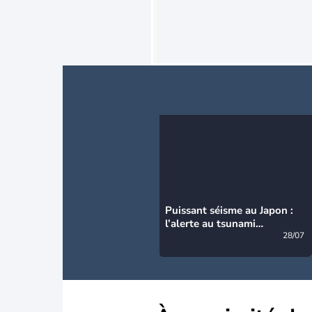
Puissant séisme au Japon :
l’alerte au tsunami
désormais levée
28/07