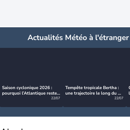
Actualités Météo à l'étranger
Saison cyclonique 2026 :
Tempête tropicale Bertha :
pourquoi l’Atlantique reste
une trajectoire le long du du
très calme à ce stade ?
22/07
littoral américain
22/07