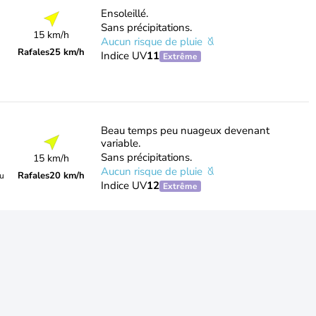
Ensoleillé.
Sans précipitations.
15 km/h
Aucun risque de pluie
Rafales
25 km/h
Indice UV
11
Extrême
Beau temps peu nuageux devenant
variable.
Sans précipitations.
15 km/h
Aucun risque de pluie
Rafales
20 km/h
du
Indice UV
12
Extrême