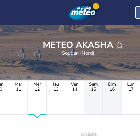
METEO AKASHA
Soudan (Nord)
un
Mar
Mer
Jeu
Ven
Sam
Dim
Lun
0
11
12
13
14
15
16
17
-
-
-
-
-
-
-
-
-
-
-
-
-
-
-
-