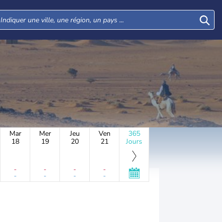
Mar
Mer
Jeu
Ven
365
18
19
20
21
Jours
-
-
-
-
-
-
-
-