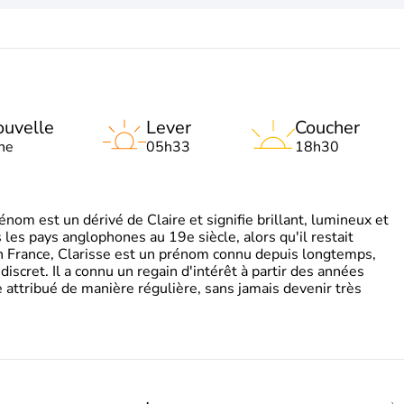
uvelle
Lever
Coucher
ne
05h33
18h30
om est un dérivé de Claire et signifie brillant, lumineux et
s les pays anglophones au 19e siècle, alors qu'il restait
 En France, Clarisse est un prénom connu depuis longtemps,
discret. Il a connu un regain d'intérêt à partir des années
attribué de manière régulière, sans jamais devenir très