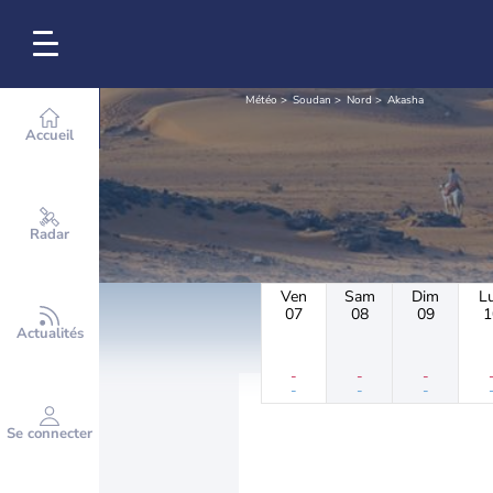
Météo
Soudan
Nord
Akasha
Accueil
Radar
Ven
Sam
Dim
L
07
08
09
1
Actualités
-
-
-
-
-
-
Se connecter