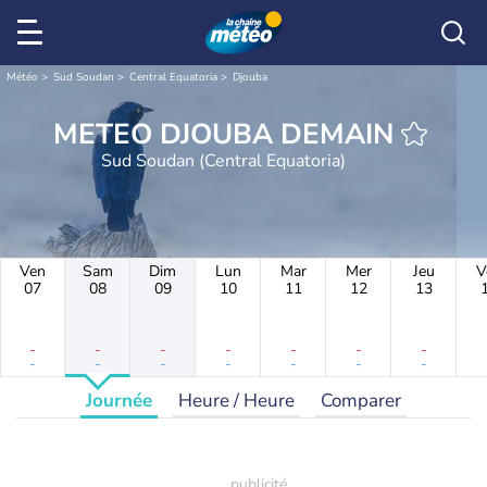
Météo
Sud Soudan
Central Equatoria
Djouba
METEO DJOUBA DEMAIN
Sud Soudan (Central Equatoria)
Ven
Sam
Dim
Lun
Mar
Mer
Jeu
V
07
08
09
10
11
12
13
-
-
-
-
-
-
-
-
-
-
-
-
-
-
Journée
Heure / Heure
Comparer