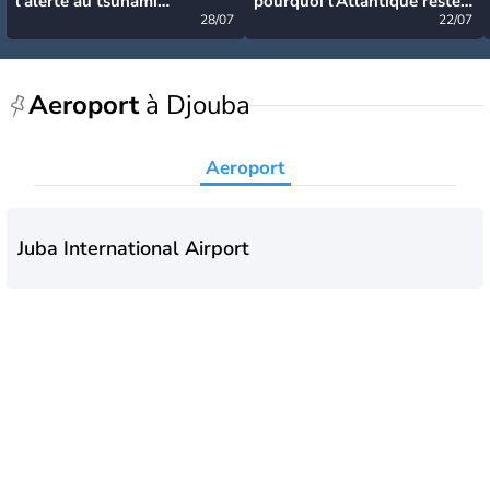
l’alerte au tsunami
pourquoi l’Atlantique reste
désormais levée
28/07
très calme à ce stade ?
22/07
Aeroport
à Djouba
Aeroport
Juba International Airport