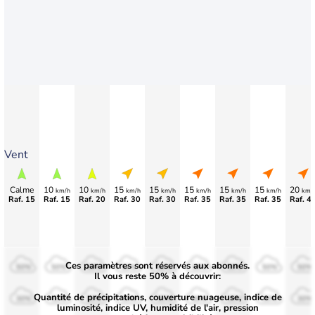
Vent
Calme
10
10
15
15
15
15
15
20
km/h
km/h
km/h
km/h
km/h
km/h
km/h
km/
Raf. 15
Raf. 15
Raf. 20
Raf. 30
Raf. 30
Raf. 35
Raf. 35
Raf. 35
Raf. 4
Ces paramètres sont réservés aux abonnés.
50%
50%
50%
50%
50%
50%
50%
50%
50%
Il vous reste 50% à découvrir:
Quantité de précipitations, couverture nuageuse, indice de
30%
30%
30%
30%
30%
30%
30%
30%
30%
luminosité, indice UV, humidité de l'air, pression