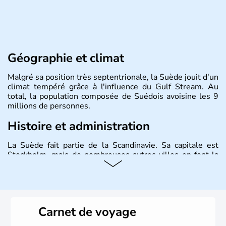
Géographie et climat
Malgré sa position très septentrionale, la Suède jouit d'un
climat tempéré grâce à l'influence du Gulf Stream. Au
total, la population composée de Suédois avoisine les 9
millions de personnes.
Histoire et administration
La Suède fait partie de la Scandinavie. Sa capitale est
Stockholm, mais de nombreuses autres villes en font la
renommée comme Malmö et Göteborg. Elle fait partie de
l'Union Européenne, mais n'a pas intégré la zone euro.
Monarchie depuis presque un millénaire, la Suède
possède un roi mais qui n'a qu'un rôle symbolique. La
Suède est depuis longtemps un grand exportateur de fer,
Carnet de voyage
de cuivre et de bois.