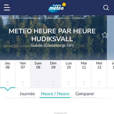
Météo
Suède
Gävleborgs län
Hudiksvalls kommun
Hudiksvall
METEO HEURE PAR HEURE
HUDIKSVALL
Suède (Gävleborgs län)
Jeu
Ven
Sam
Dim
Lun
Mar
Mer
J
06
07
08
09
10
11
12
-
-
-
-
-
-
-
-
-
-
-
-
-
-
Journée
Heure / Heure
Comparer