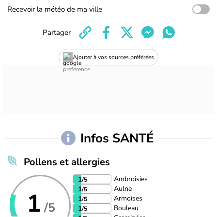
Recevoir la météo de ma ville
Partager
Ajouter à vos sources préférées
Infos SANTÉ
Pollens et allergies
Ambroisies
1
/5
Aulne
1
/5
1
Armoises
1
/5
/5
Bouleau
1
/5