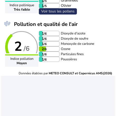
Graminées
1
/5
Indice pollinique
Olivier
1
/5
Très faible
Voir tous les pollens
Pollution et qualité de l'air
Dioxyde d'azote
1
/6
Dioxyde de soufre
1
/6
2
Monoxyde de carbone
1
/6
/6
Ozone
2
/6
Particules fines
1
/6
Indice pollution
Poussières
1
/6
Moyen
Données établies par
METEO CONSULT et Copernicus AMS(2026)