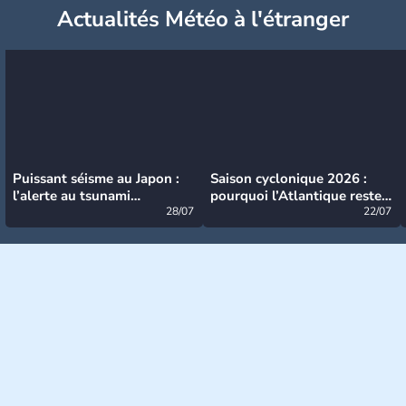
Actualités Météo à l'étranger
Puissant séisme au Japon :
Saison cyclonique 2026 :
l’alerte au tsunami
pourquoi l’Atlantique reste
désormais levée
28/07
très calme à ce stade ?
22/07