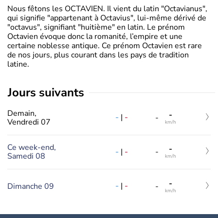
Nous fêtons les OCTAVIEN. Il vient du latin "Octavianus",
qui signifie "appartenant à Octavius", lui-même dérivé de
"octavus", signifiant "huitième" en latin. Le prénom
Octavien évoque donc la romanité, l’empire et une
certaine noblesse antique. Ce prénom Octavien est rare
de nos jours, plus courant dans les pays de tradition
latine.
jours suivants
Demain,
-
-
|
-
-
Vendredi 07
km/h
Ce week-end,
-
-
|
-
-
Samedi 08
km/h
-
-
|
-
Dimanche 09
-
km/h