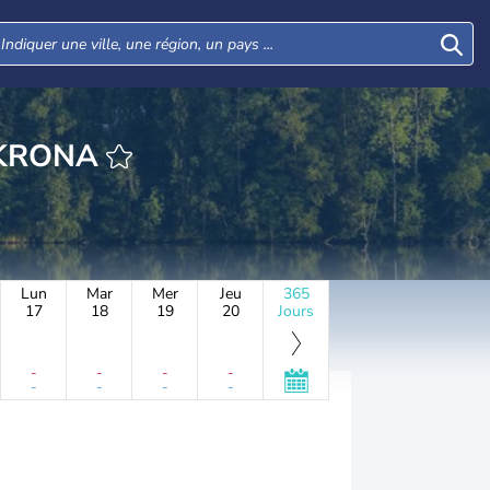
EURE LANDSKRONA
Lun
Mar
Mer
Jeu
365
17
18
19
20
Jours
-
-
-
-
-
-
-
-