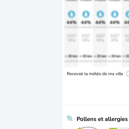
44%
44%
44%
44%
4
Confortable
Confortable
Confortable
Confortable
Confo
1027
1027
1027
1027
10
hPa
hPa
hPa
hPa
h
> 20 km
> 20 km
> 20 km
> 20 km
> 2
excellente
excellente
excellente
excellente
excel
Recevoir la météo de ma ville
Pollens et allergies