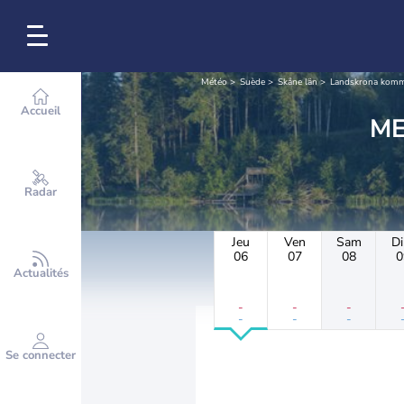
Météo
Suède
Skåne län
Landskrona kom
Accueil
Radar
Jeu
Ven
Sam
D
06
07
08
0
Actualités
-
-
-
-
-
-
Se connecter