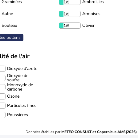
Graminées
Ambroisies
1
/5
Aulne
Armoises
1
/5
Bouleau
Olivier
1
/5
les pollens
ité de l'air
Dioxyde d'azote
Dioxyde de
soufre
Monoxyde de
carbone
Ozone
Particules fines
Poussières
Données établies par
METEO CONSULT et Copernicus AMS(2026)