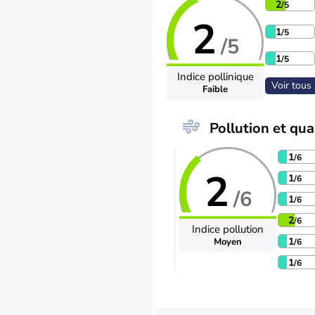
2
/5
2
1
/5
/5
1
/5
Indice pollinique
Voir tous 
Faible
Pollution et qual
1
/6
2
1
/6
/6
1
/6
2
/6
Indice pollution
1
Moyen
/6
1
/6