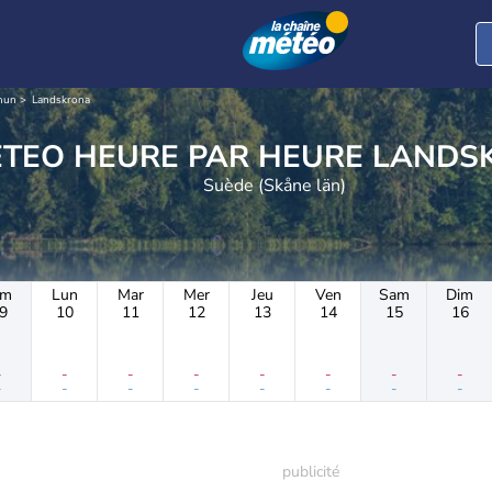
mun
Landskrona
METEO HEURE PAR H
Suède (Skåne län)
im
Lun
Mar
Mer
Jeu
Ven
Sam
Dim
9
10
11
12
13
14
15
16
-
-
-
-
-
-
-
-
-
-
-
-
-
-
-
-