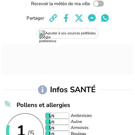
Recevoir la météo de ma ville
Partager
Ajouter à vos sources préférées
Infos SANTÉ
Pollens et allergies
Ambroisies
1
/5
Aulne
1
/5
1
Armoises
1
/5
/5
Bouleau
1
/5