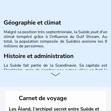
Géographie et climat
Malgré sa position très septentrionale, la Suède jouit d'un
climat tempéré grâce à l'influence du Gulf Stream. Au
total, la population composée de Suédois avoisine les 9
millions de personnes.
Histoire et administration
La Suède fait partie de la Scandinavie. Sa capitale est
Stockholm, mais de nombreuses autres villes en font la
renommée comme Malmö et Göteborg. Elle fait partie de
l'Union Européenne, mais n'a pas intégré la zone euro.
Monarchie depuis presque un millénaire, la Suède
possède un roi mais qui n'a qu'un rôle symbolique. La
Suède est depuis longtemps un grand exportateur de fer,
Carnet de voyage
de cuivre et de bois.
Les Åland, l’archipel secret entre Suède et