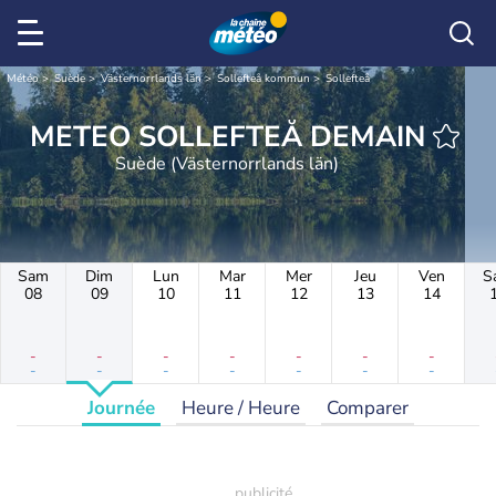
Météo
Suède
Västernorrlands län
Sollefteå kommun
Sollefteå
METEO SOLLEFTEÅ DEMAIN
Suède (Västernorrlands län)
Sam
Dim
Lun
Mar
Mer
Jeu
Ven
S
08
09
10
11
12
13
14
-
-
-
-
-
-
-
-
-
-
-
-
-
-
Journée
Heure / Heure
Comparer