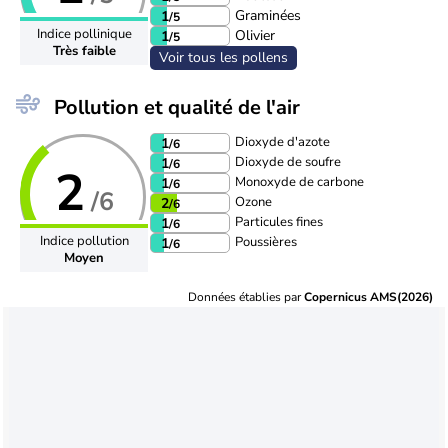
Graminées
1
/5
Indice pollinique
Olivier
1
/5
Très faible
Voir tous les pollens
Pollution et qualité de l'air
Dioxyde d'azote
1
/6
Dioxyde de soufre
1
/6
2
Monoxyde de carbone
1
/6
/6
Ozone
2
/6
Particules fines
1
/6
Indice pollution
Poussières
1
/6
Moyen
Données établies par
Copernicus AMS(2026)