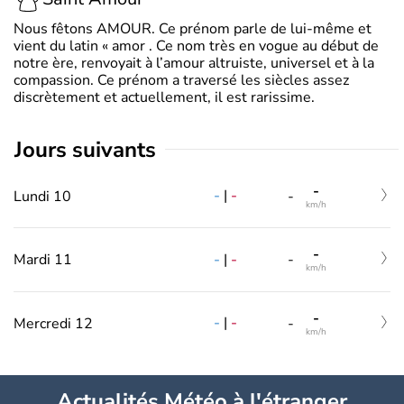
Nous fêtons AMOUR. Ce prénom parle de lui-même et
vient du latin « amor . Ce nom très en vogue au début de
notre ère, renvoyait à l’amour altruiste, universel et à la
compassion. Ce prénom a traversé les siècles assez
discrètement et actuellement, il est rarissime.
jours suivants
-
-
|
-
Lundi 10
-
km/h
-
-
|
-
Mardi 11
-
km/h
-
-
|
-
Mercredi 12
-
km/h
Actualités Météo à l'étranger