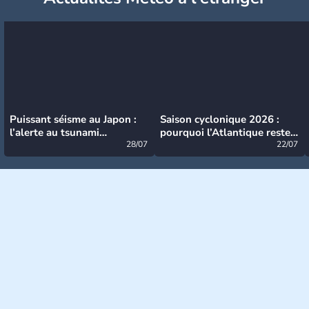
Puissant séisme au Japon :
Saison cyclonique 2026 :
l’alerte au tsunami
pourquoi l’Atlantique reste
désormais levée
28/07
très calme à ce stade ?
22/07