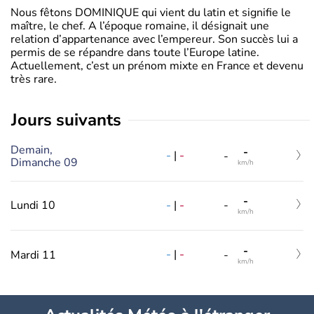
Nous fêtons DOMINIQUE qui vient du latin et signifie le
maître, le chef. A l’époque romaine, il désignait une
relation d’appartenance avec l’empereur. Son succès lui a
permis de se répandre dans toute l’Europe latine.
Actuellement, c’est un prénom mixte en France et devenu
très rare.
jours suivants
Demain,
-
-
|
-
-
Dimanche 09
km/h
-
-
|
-
Lundi 10
-
km/h
-
-
|
-
Mardi 11
-
km/h