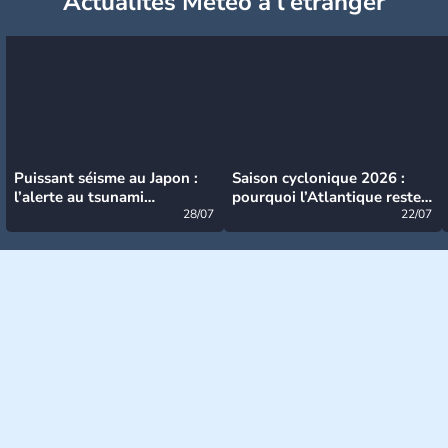
Actualités Météo à l'étranger
Puissant séisme au Japon :
Saison cyclonique 2026 :
l’alerte au tsunami
pourquoi l’Atlantique reste
désormais levée
28/07
très calme à ce stade ?
22/07