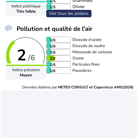
Graminées
1
/5
Indice pollinique
Olivier
1
/5
Très faible
Voir tous les pollens
Pollution et qualité de l'air
Dioxyde d'azote
1
/6
Dioxyde de soufre
1
/6
2
Monoxyde de carbone
1
/6
/6
Ozone
2
/6
Particules fines
1
/6
Indice pollution
Poussières
1
/6
Moyen
Données établies par
METEO CONSULT et Copernicus AMS(2026)