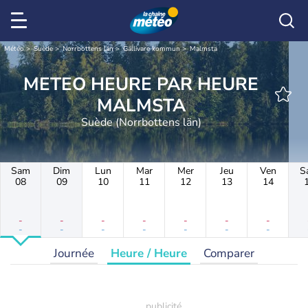
Météo
Suède
Norrbottens län
Gällivare kommun
Malmsta
METEO HEURE PAR HEURE
MALMSTA
Suède (Norrbottens län)
Sam
Dim
Lun
Mar
Mer
Jeu
Ven
S
08
09
10
11
12
13
14
-
-
-
-
-
-
-
-
-
-
-
-
-
-
Journée
Heure / Heure
Comparer