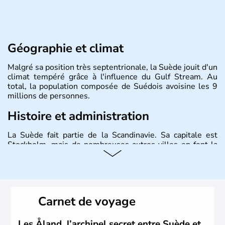
Géographie et climat
Malgré sa position très septentrionale, la Suède jouit d'un
climat tempéré grâce à l'influence du Gulf Stream. Au
total, la population composée de Suédois avoisine les 9
millions de personnes.
Histoire et administration
La Suède fait partie de la Scandinavie. Sa capitale est
Stockholm, mais de nombreuses autres villes en font la
renommée comme Malmö et Göteborg. Elle fait partie de
l'Union Européenne, mais n'a pas intégré la zone euro.
Monarchie depuis presque un millénaire, la Suède
possède un roi mais qui n'a qu'un rôle symbolique. La
Suède est depuis longtemps un grand exportateur de fer,
Carnet de voyage
de cuivre et de bois.
Les Åland, l’archipel secret entre Suède et