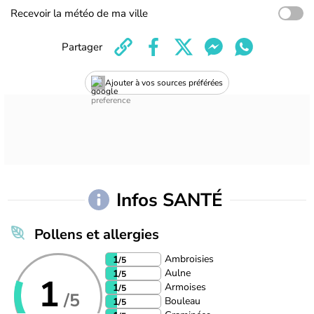
Recevoir la météo de ma ville
Partager
Ajouter à vos sources préférées
Infos SANTÉ
Pollens et allergies
Ambroisies
1
/5
Aulne
1
/5
1
Armoises
1
/5
/5
Bouleau
1
/5