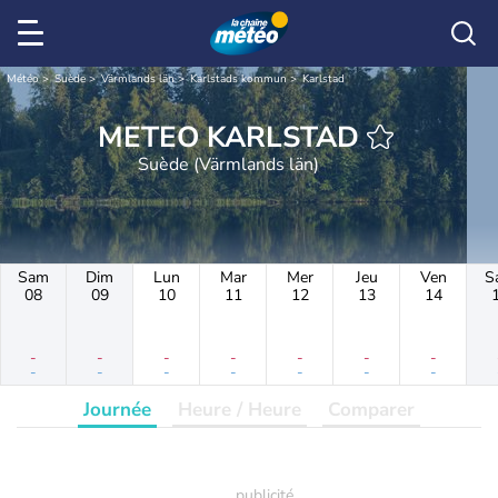
Météo
Suède
Värmlands län
Karlstads kommun
Karlstad
METEO KARLSTAD
Suède (Värmlands län)
Sam
Dim
Lun
Mar
Mer
Jeu
Ven
S
08
09
10
11
12
13
14
-
-
-
-
-
-
-
-
-
-
-
-
-
-
Journée
Heure / Heure
Comparer