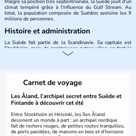
Malgré sa position très septentrionale, la Suède jouit d'un
climat tempéré grâce à l'influence du Gulf Stream. Au
total, la population composée de Suédois avoisine les 9
millions de personnes.
Histoire et administration
La Suède fait partie de la Scandinavie. Sa capitale est
Stockholm, mais de nombreuses autres villes en font la
renommée comme Malmö et Göteborg. Elle fait partie de
l'Union Européenne, mais n'a pas intégré la zone euro.
Monarchie depuis presque un millénaire, la Suède
possède un roi mais qui n'a qu'un rôle symbolique. La
Suède est depuis longtemps un grand exportateur de fer,
Carnet de voyage
de cuivre et de bois.
Les Åland, l’archipel secret entre Suède et
Finlande à découvrir cet été
Entre Stockholm et Helsinki, les îles Åland
dessinent un monde à part : un archipel nordique
fait de rochers rouges, de petites routes tranquilles,
de ports paisibles, de maisons en bois et d’horizons