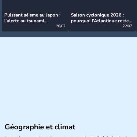
Puissant séisme au Japon :
Saison cyclonique 2026 :
l’alerte au tsunami
pourquoi l’Atlantique reste
désormais levée
28/07
très calme à ce stade ?
22/07
Géographie et climat