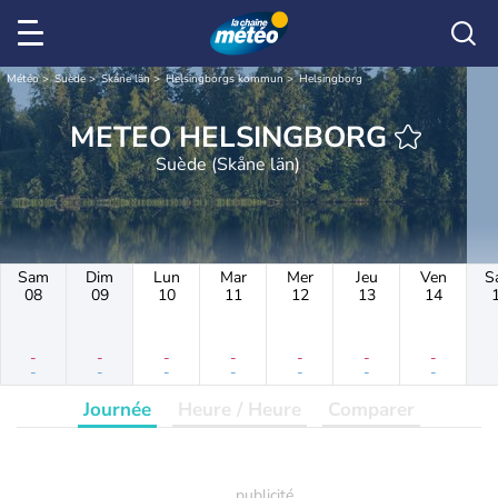
Météo
Suède
Skåne län
Helsingborgs kommun
Helsingborg
METEO HELSINGBORG
Suède (Skåne län)
Sam
Dim
Lun
Mar
Mer
Jeu
Ven
S
08
09
10
11
12
13
14
-
-
-
-
-
-
-
-
-
-
-
-
-
-
Journée
Heure / Heure
Comparer