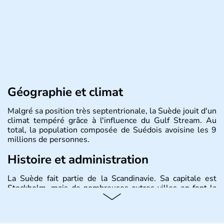
Géographie et climat
Malgré sa position très septentrionale, la Suède jouit d'un
climat tempéré grâce à l'influence du Gulf Stream. Au
total, la population composée de Suédois avoisine les 9
millions de personnes.
Histoire et administration
La Suède fait partie de la Scandinavie. Sa capitale est
Stockholm, mais de nombreuses autres villes en font la
renommée comme Malmö et Göteborg. Elle fait partie de
l'Union Européenne, mais n'a pas intégré la zone euro.
Monarchie depuis presque un millénaire, la Suède