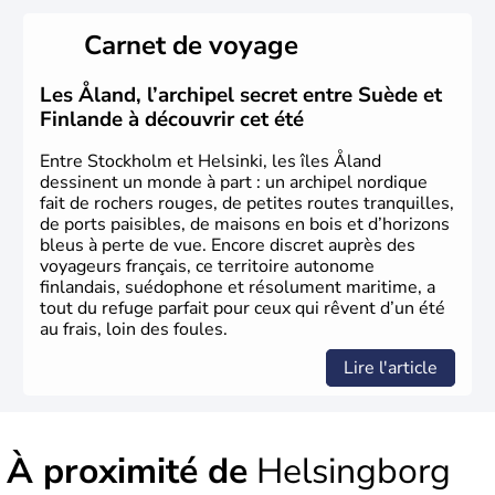
possède un roi mais qui n'a qu'un rôle symbolique. La
Suède est depuis longtemps un grand exportateur de fer,
Carnet de voyage
de cuivre et de bois.
Les Åland, l’archipel secret entre Suède et
Finlande à découvrir cet été
Entre Stockholm et Helsinki, les îles Åland
dessinent un monde à part : un archipel nordique
fait de rochers rouges, de petites routes tranquilles,
de ports paisibles, de maisons en bois et d’horizons
bleus à perte de vue. Encore discret auprès des
voyageurs français, ce territoire autonome
finlandais, suédophone et résolument maritime, a
tout du refuge parfait pour ceux qui rêvent d’un été
au frais, loin des foules.
Lire l'article
À proximité de
Helsingborg