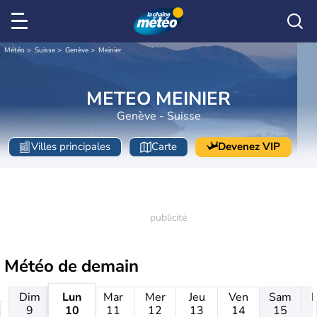
Météo
Suisse
Genève
Meinier
METEO MEINIER
Genève - Suisse
Villes principales
Carte
Devenez VIP
Météo de
demain
Dim
Lun
Mar
Mer
Jeu
Ven
Sam
9
10
11
12
13
14
15