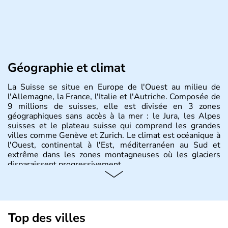
Géographie et climat
La Suisse se situe en Europe de l'Ouest au milieu de
l'Allemagne, la France, l'Italie et l'Autriche. Composée de
9 millions de suisses, elle est divisée en 3 zones
géographiques sans accès à la mer : le Jura, les Alpes
suisses et le plateau suisse qui comprend les grandes
villes comme Genève et Zurich. Le climat est océanique à
l'Ouest, continental à l'Est, méditerranéen au Sud et
extrême dans les zones montagneuses où les glaciers
disparaissent progressivement.
Histoire et administration
Le peuple Helvète est à l'origine de la fondation de la
Suisse suite à une migration forcée. En 1291, le pacte
Top des villes
féodal marque la naissance de la Suisse sous la forme