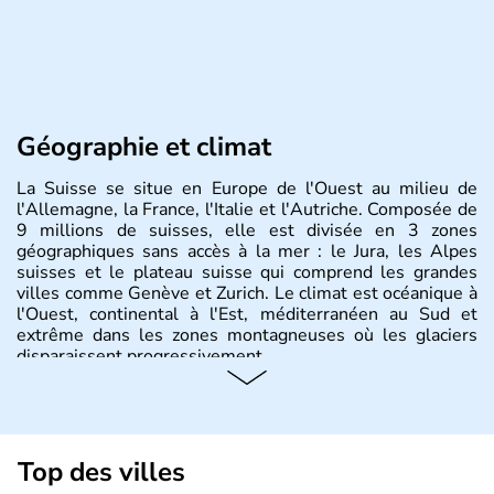
Géographie et climat
La Suisse se situe en Europe de l'Ouest au milieu de
l'Allemagne, la France, l'Italie et l'Autriche. Composée de
9 millions de suisses, elle est divisée en 3 zones
géographiques sans accès à la mer : le Jura, les Alpes
suisses et le plateau suisse qui comprend les grandes
villes comme Genève et Zurich. Le climat est océanique à
l'Ouest, continental à l'Est, méditerranéen au Sud et
extrême dans les zones montagneuses où les glaciers
disparaissent progressivement.
Histoire et administration
Le peuple Helvète est à l'origine de la fondation de la
Suisse suite à une migration forcée. En 1291, le pacte
Top des villes
féodal marque la naissance de la Suisse sous la forme