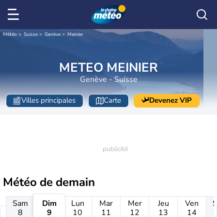
Météo
Suisse
Genève
Meinier
METEO MEINIER
Genève - Suisse
Villes principales
Carte
Devenez VIP
Météo de
demain
Sam
Dim
Lun
Mar
Mer
Jeu
Ven
8
9
10
11
12
13
14