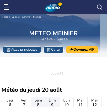
Météo
Suisse
Genève
Meinier
METEO MEINIER
Genève - Suisse
Villes principales
Carte
Devenez VIP
Météo du
jeudi 20 août
Jeu
Ven
Sam
Dim
Lun
Mar
Mer
6
7
8
9
10
11
12