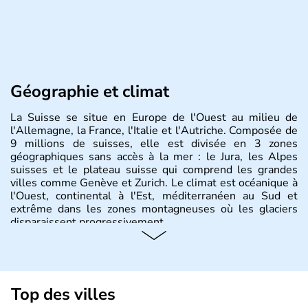
Géographie et climat
La Suisse se situe en Europe de l'Ouest au milieu de
l'Allemagne, la France, l'Italie et l'Autriche. Composée de
9 millions de suisses, elle est divisée en 3 zones
géographiques sans accès à la mer : le Jura, les Alpes
suisses et le plateau suisse qui comprend les grandes
villes comme Genève et Zurich. Le climat est océanique à
l'Ouest, continental à l'Est, méditerranéen au Sud et
extrême dans les zones montagneuses où les glaciers
disparaissent progressivement.
Histoire et administration
Le peuple Helvète est à l'origine de la fondation de la
Suisse suite à une migration forcée. En 1291, le pacte
Top des villes
féodal marque la naissance de la Suisse sous la forme