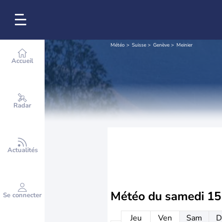
Météo
Suisse
Genève
Meinier
Accueil
Radar
Actualités
Météo du
samedi 15
Se connecter
Jeu
Ven
Sam
D