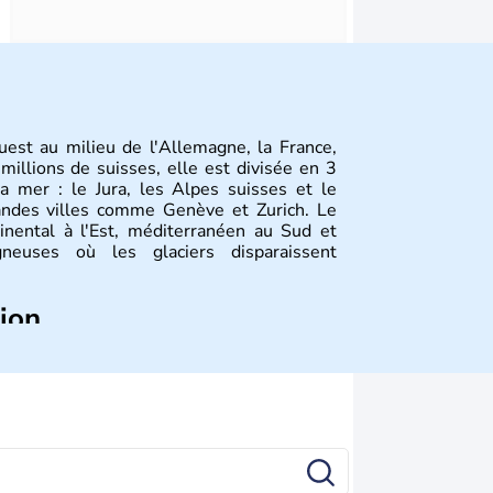
uest au milieu de l'Allemagne, la France,
 millions de suisses, elle est divisée en 3
a mer : le Jura, les Alpes suisses et le
andes villes comme Genève et Zurich. Le
tinental à l'Est, méditerranéen au Sud et
euses où les glaciers disparaissent
tion
de la fondation de la Suisse suite à une
 féodal marque la naissance de la Suisse
 de plusieurs cantons. L'Etat fédéral n'est
 des frontières, ainsi que l'établissement
 La première constitution est rédigée à la
st ajouté 26 ans plus tard.