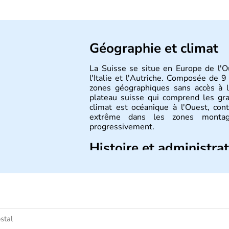
Géographie et climat
La Suisse se situe en Europe de l'O
l'Italie et l'Autriche. Composée de 9
zones géographiques sans accès à l
plateau suisse qui comprend les gr
climat est océanique à l'Ouest, con
extrême dans les zones montagn
progressivement.
Histoire et administra
Le peuple Helvète est à l'origine 
migration forcée. En 1291, le pacte
sous la forme d'une alliance composée
créé qu'en 1848 et signe l'abolition
d'une monnaie unique et d'une armée.
même année, le droit de référendum e