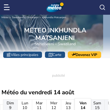
Météo
Swaziland
Shiselweni
Inkhundla Matsanjeni
METEO INKHUNDLA
MATSANJENI
Shiselweni - Swaziland
Villes principales
Carte
Devenez VIP
Météo du
vendredi 14 août
Dim
Lun
Mar
Mer
Jeu
Ven
Sam
9
10
11
12
13
14
15