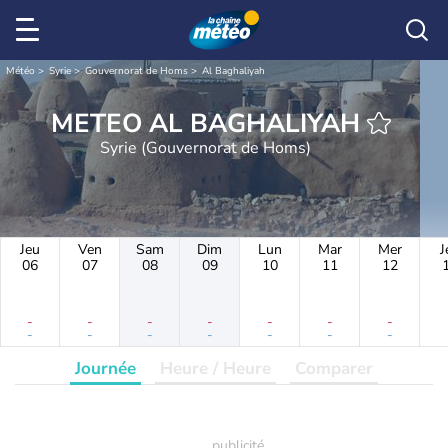
Météo
Syrie
Gouvernorat de Homs
Al Baghaliyah
METEO AL BAGHALIYAH
Syrie (Gouvernorat de Homs)
Jeu
Ven
Sam
Dim
Lun
Mar
Mer
J
06
07
08
09
10
11
12
-
-
-
-
-
-
-
-
-
-
-
-
-
-
Journée
Heure / Heure
Comparer