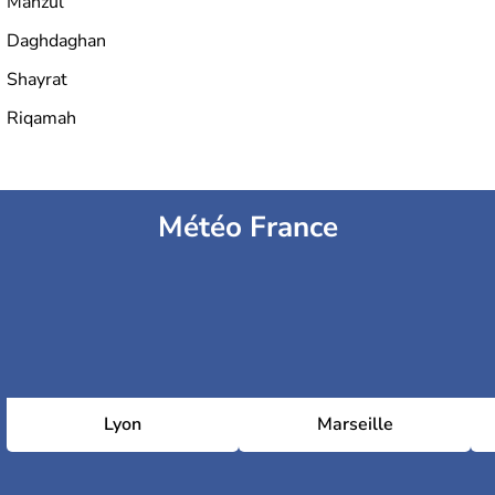
Manzul
Daghdaghan
Shayrat
Riqamah
Météo France
Lyon
Marseille