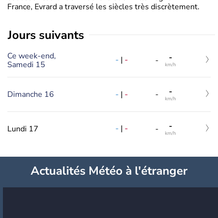
France, Evrard a traversé les siècles très discrètement.
jours suivants
Ce week-end,
-
-
|
-
-
Samedi 15
km/h
-
-
|
-
Dimanche 16
-
km/h
-
-
|
-
Lundi 17
-
km/h
Actualités Météo à l'étranger