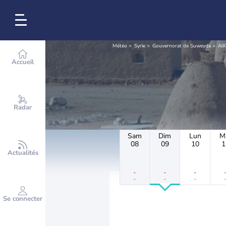
Météo
Syrie
Gouvernorat de Suweyda
AlK
Accueil
Radar
Sam
Dim
Lun
M
08
09
10
1
Actualités
-
-
-
-
-
-
Se connecter