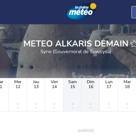
aris
METEO ALKARIS DEMAIN
Syrie (Gouvernorat de Suweyda)
ar
Mer
Jeu
Ven
Sam
Dim
Lun
Mar
1
12
13
14
15
16
17
18
-
-
-
-
-
-
-
-
-
-
-
-
-
-
-
-