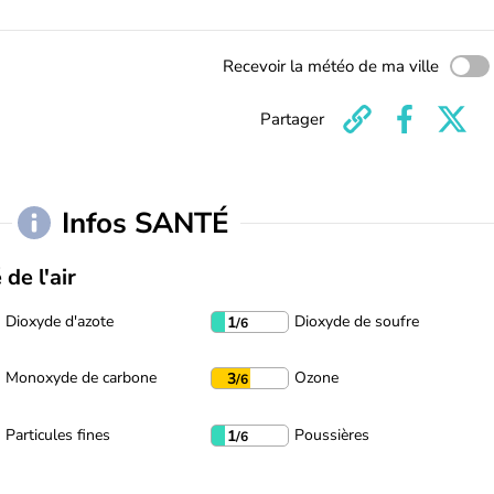
Recevoir la météo de ma ville
Partager
Infos SANTÉ
 de l'air
Dioxyde d'azote
Dioxyde de soufre
1
/6
Monoxyde de carbone
Ozone
3
/6
Particules fines
Poussières
1
/6