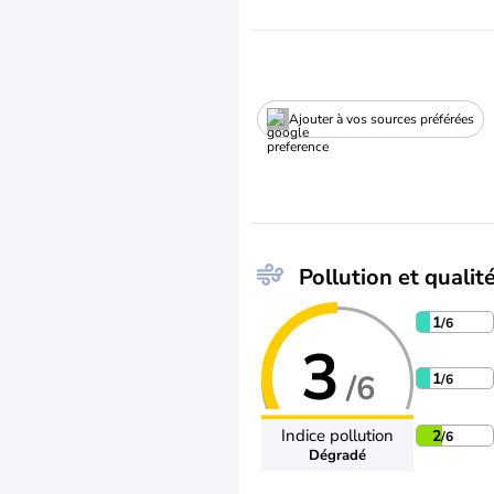
Ajouter à vos sources préférées
Pollution et qualité
1
/6
3
/6
1
/6
Indice pollution
2
/6
Dégradé