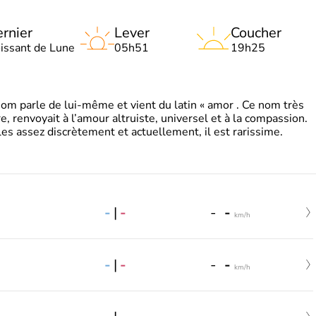
rnier
Lever
Coucher
oissant de Lune
05h51
19h25
 parle de lui-même et vient du latin « amor . Ce nom très
, renvoyait à l’amour altruiste, universel et à la compassion.
es assez discrètement et actuellement, il est rarissime.
-
|
-
-
-
km/h
-
|
-
-
-
km/h