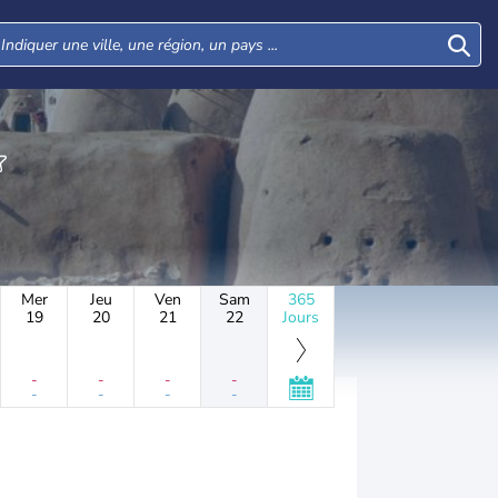
Mer
Jeu
Ven
Sam
365
19
20
21
22
Jours
-
-
-
-
-
-
-
-