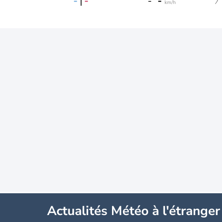
-
|
-
-
-
km/h
Actualités Météo à l'étranger