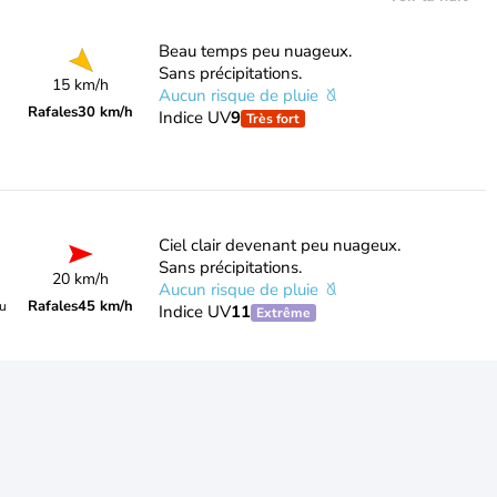
Beau temps peu nuageux.
Sans précipitations.
15 km/h
Aucun risque de pluie
Rafales
30 km/h
Indice UV
9
Très fort
Ciel clair devenant peu nuageux.
Sans précipitations.
20 km/h
Aucun risque de pluie
Rafales
45 km/h
du
Indice UV
11
Extrême