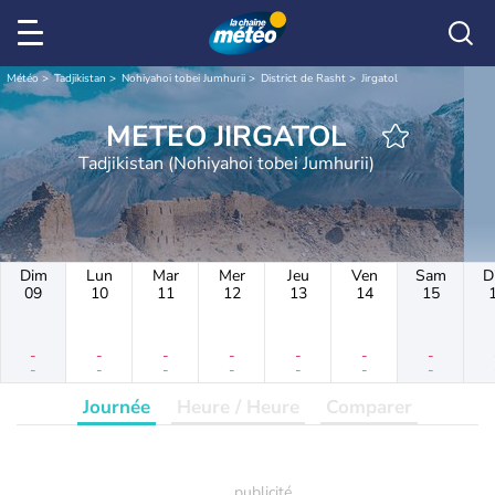
Météo
Tadjikistan
Nohiyahoi tobei Jumhurii
District de Rasht
Jirgatol
METEO JIRGATOL
Tadjikistan (Nohiyahoi tobei Jumhurii)
Dim
Lun
Mar
Mer
Jeu
Ven
Sam
D
09
10
11
12
13
14
15
-
-
-
-
-
-
-
-
-
-
-
-
-
-
Journée
Heure / Heure
Comparer