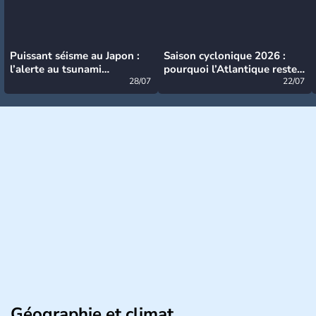
Puissant séisme au Japon :
Saison cyclonique 2026 :
l’alerte au tsunami
pourquoi l’Atlantique reste
désormais levée
28/07
très calme à ce stade ?
22/07
Géographie et climat