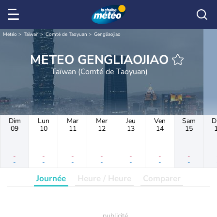
Météo
Taïwan
Comté de Taoyuan
Gengliaojiao
METEO GENGLIAOJIAO
Taïwan (Comté de Taoyuan)
Dim
Lun
Mar
Mer
Jeu
Ven
Sam
D
09
10
11
12
13
14
15
-
-
-
-
-
-
-
-
-
-
-
-
-
-
Journée
Heure / Heure
Comparer