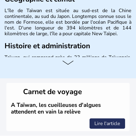
L'île de Taïwan est située au sud-est de la Chine
continentale, au sud du Japon. Longtemps connue sous le
nom de Formose, elle est bordée par l'océan Pacifique à
l'est. D'une longueur de 394 kilomètres et de 144
kilomètres de large, l'île a pour capitale New Taïpei.
Histoire et administration
Taïwan, qui comprend près de 23 millions de Taïwanais,
joue un rôle important dans l'économie mondiale en
fournissant une bonne partie des produits électroniques
de la planète, fabriqués dans leurs usines en Chine et
dans d'autres pays d'Asie du Sud-Est. La monnaie
nationale est le dollar taïwanais.
Carnet de voyage
A Taïwan, les cueilleuses d'algues
attendent en vain la relève
Lire l'article