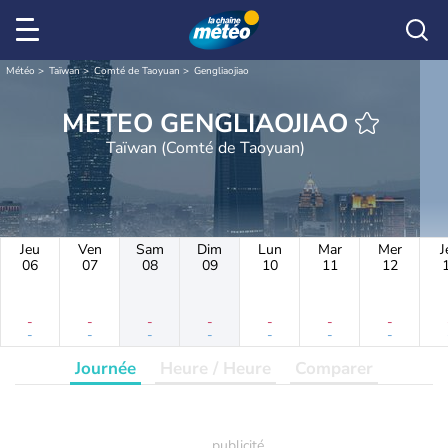
Météo
Taïwan
Comté de Taoyuan
Gengliaojiao
METEO GENGLIAOJIAO
Taïwan (Comté de Taoyuan)
Jeu
Ven
Sam
Dim
Lun
Mar
Mer
J
06
07
08
09
10
11
12
-
-
-
-
-
-
-
-
-
-
-
-
-
-
Journée
Heure / Heure
Comparer