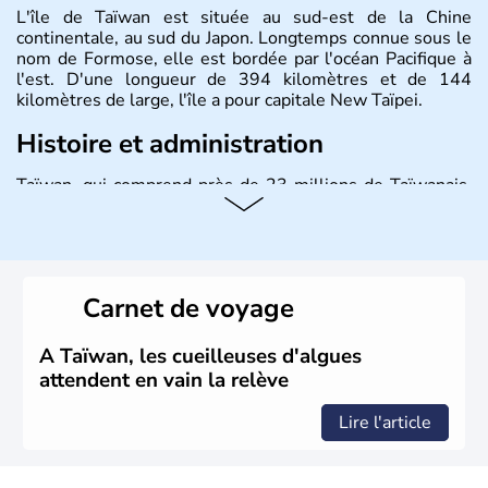
L'île de Taïwan est située au sud-est de la Chine
continentale, au sud du Japon. Longtemps connue sous le
nom de Formose, elle est bordée par l'océan Pacifique à
l'est. D'une longueur de 394 kilomètres et de 144
kilomètres de large, l'île a pour capitale New Taïpei.
Histoire et administration
Taïwan, qui comprend près de 23 millions de Taïwanais,
joue un rôle important dans l'économie mondiale en
fournissant une bonne partie des produits électroniques
de la planète, fabriqués dans leurs usines en Chine et
dans d'autres pays d'Asie du Sud-Est. La monnaie
nationale est le dollar taïwanais.
Carnet de voyage
A Taïwan, les cueilleuses d'algues
attendent en vain la relève
Lire l'article