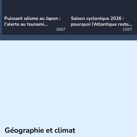
Puissant séisme au Japon :
Saison cyclonique 2026 :
l’alerte au tsunami
pourquoi l’Atlantique reste
désormais levée
28/07
très calme à ce stade ?
22/07
Géographie et climat