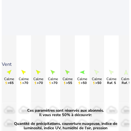
Vent
Calme
Calme
Calme
Calme
Calme
Calme
Calme
Calme
Calme
>65
>70
>70
>70
>55
>50
>50
Raf. 5
Raf. 5
Ces paramètres sont réservés aux abonnés.
50%
50%
50%
50%
50%
50%
50%
50%
50%
Il vous reste 50% à découvrir:
Quantité de précipitations, couverture nuageuse, indice de
30%
30%
30%
30%
30%
30%
30%
30%
30%
luminosité, indice UV, humidité de l'air, pression