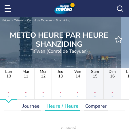
Météo
Taïwan
Comté de Taoyuan
Shanziding
METEO HEURE PAR HEURE
SHANZIDING
Taïwan (Comté de Taoyuan)
Lun
Mar
Mer
Jeu
Ven
Sam
Dim
L
10
11
12
13
14
15
16
-
-
-
-
-
-
-
-
-
-
-
-
-
-
Journée
Heure / Heure
Comparer