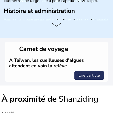
kilomètres de large, l'île a pour capitale New Taïpei.
Histoire et administration
Taïwan, qui comprend près de 23 millions de Taïwanais,
joue un rôle important dans l'économie mondiale en
fournissant une bonne partie des produits électroniques
de la planète, fabriqués dans leurs usines en Chine et
dans d'autres pays d'Asie du Sud-Est. La monnaie
nationale est le dollar taïwanais.
Carnet de voyage
A Taïwan, les cueilleuses d'algues
attendent en vain la relève
Lire l'article
À proximité de
Shanziding