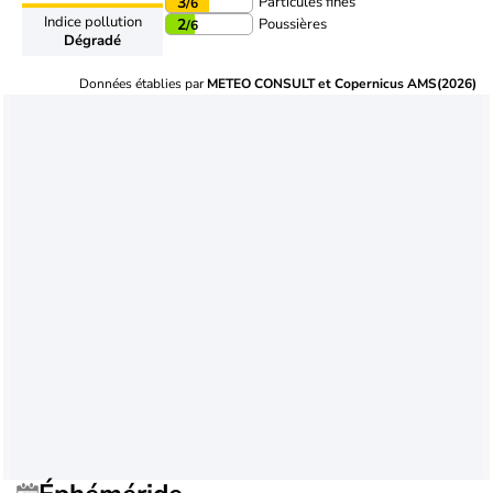
Particules fines
3
/6
Indice pollution
Poussières
2
/6
Dégradé
Données établies par
METEO CONSULT et Copernicus AMS(2026)