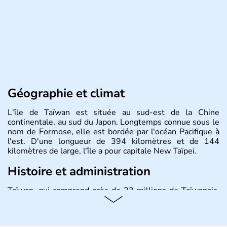
Géographie et climat
L'île de Taïwan est située au sud-est de la Chine
continentale, au sud du Japon. Longtemps connue sous le
nom de Formose, elle est bordée par l'océan Pacifique à
l'est. D'une longueur de 394 kilomètres et de 144
kilomètres de large, l'île a pour capitale New Taïpei.
Histoire et administration
Taïwan, qui comprend près de 23 millions de Taïwanais,
joue un rôle important dans l'économie mondiale en
fournissant une bonne partie des produits électroniques
de la planète, fabriqués dans leurs usines en Chine et