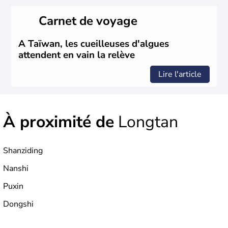
dans d'autres pays d'Asie du Sud-Est. La monnaie
nationale est le dollar taïwanais.
Carnet de voyage
A Taïwan, les cueilleuses d'algues
attendent en vain la relève
Lire l'article
À proximité de
Longtan
Shanziding
Nanshi
Puxin
Dongshi