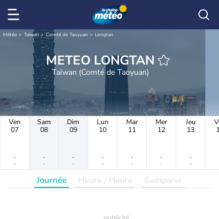
Météo
Taïwan
Comté de Taoyuan
Longtan
METEO LONGTAN
Taïwan (Comté de Taoyuan)
Ven
Sam
Dim
Lun
Mar
Mer
Jeu
V
07
08
09
10
11
12
13
-
-
-
-
-
-
-
-
-
-
-
-
-
-
Journée
Heure / Heure
Comparer