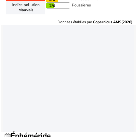
Indice pollution
Poussières
2
/6
Mauvais
Données établies par
Copernicus AMS(2026)
Éphéméride