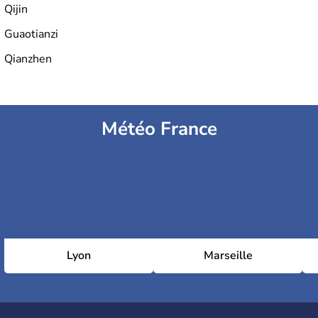
Qijin
Guaotianzi
Qianzhen
Météo France
Lyon
Marseille