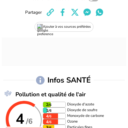
Partager
Ajouter à vos sources préférées
Infos SANTÉ
Pollution et qualité de l'air
Dioxyde d'azote
2
/6
Dioxyde de soufre
1
/6
4
Monoxyde de carbone
4
/6
/6
Ozone
4
/6
Particules fines
3
/6