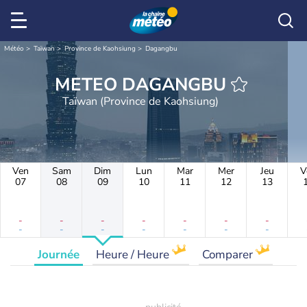
Météo
Taïwan
Province de Kaohsiung
Dagangbu
METEO DAGANGBU
Taïwan (Province de Kaohsiung)
Ven
Sam
Dim
Lun
Mar
Mer
Jeu
V
07
08
09
10
11
12
13
-
-
-
-
-
-
-
-
-
-
-
-
-
-
Journée
Heure / Heure
Comparer