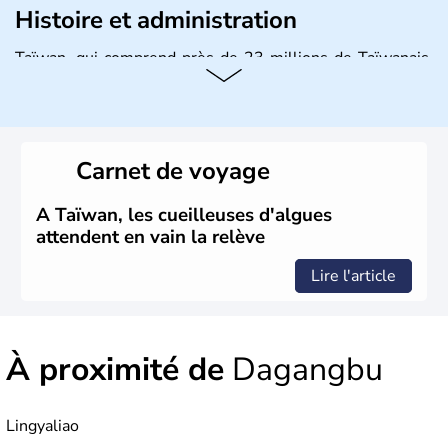
Histoire et administration
Taïwan, qui comprend près de 23 millions de Taïwanais,
joue un rôle important dans l'économie mondiale en
fournissant une bonne partie des produits électroniques
de la planète, fabriqués dans leurs usines en Chine et
dans d'autres pays d'Asie du Sud-Est. La monnaie
nationale est le dollar taïwanais.
Carnet de voyage
A Taïwan, les cueilleuses d'algues
attendent en vain la relève
Lire l'article
À proximité de
Dagangbu
Lingyaliao