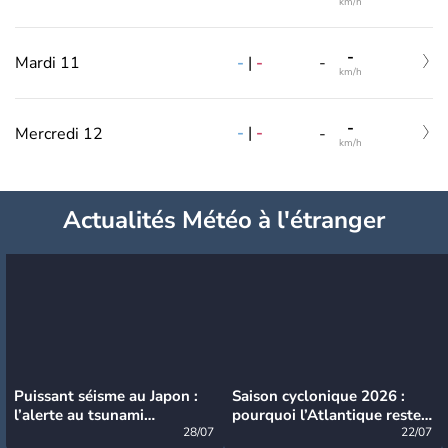
km/h
-
-
|
-
Mardi 11
-
km/h
-
-
|
-
Mercredi 12
-
km/h
Actualités Météo à l'étranger
Puissant séisme au Japon :
Saison cyclonique 2026 :
l’alerte au tsunami
pourquoi l’Atlantique reste
désormais levée
28/07
très calme à ce stade ?
22/07