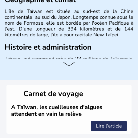
L'île de Taïwan est située au sud-est de la Chine
continentale, au sud du Japon. Longtemps connue sous le
nom de Formose, elle est bordée par l'océan Pacifique à
l'est. D'une longueur de 394 kilomètres et de 144
kilomètres de large, l'île a pour capitale New Taïpei.
Histoire et administration
Taïwan, qui comprend près de 23 millions de Taïwanais,
joue un rôle important dans l'économie mondiale en
fournissant une bonne partie des produits électroniques
de la planète, fabriqués dans leurs usines en Chine et
dans d'autres pays d'Asie du Sud-Est. La monnaie
nationale est le dollar taïwanais.
Carnet de voyage
A Taïwan, les cueilleuses d'algues
attendent en vain la relève
Lire l'article