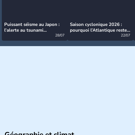
Puissant séisme au Japon :
Saison cyclonique 2026 :
l’alerte au tsunami
pourquoi l’Atlantique reste
désormais levée
28/07
très calme à ce stade ?
22/07
Géographie et climat