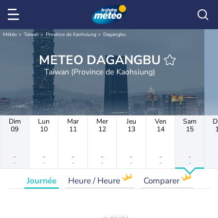
Météo
Taïwan
Province de Kaohsiung
Dagangbu
METEO DAGANGBU
Taïwan (Province de Kaohsiung)
Dim
Lun
Mar
Mer
Jeu
Ven
Sam
D
09
10
11
12
13
14
15
-
-
-
-
-
-
-
-
-
-
-
-
-
-
Journée
Heure / Heure
Comparer