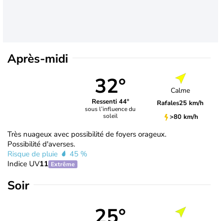
Après-midi
32°
Calme
Ressenti 44°
Rafales
25 km/h
sous l’influence du
soleil
>80 km/h
Très nuageux avec possibilité de foyers orageux.
Possibilité d'averses.
Risque de pluie
45 %
Indice UV
11
Extrême
Soir
25°