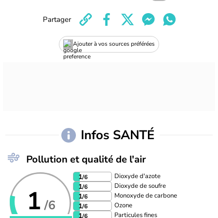
Partager
Ajouter à vos sources préférées
Infos SANTÉ
Pollution et qualité de l'air
Dioxyde d'azote
1
/6
Dioxyde de soufre
1
/6
1
Monoxyde de carbone
1
/6
/6
Ozone
1
/6
Particules fines
1
/6