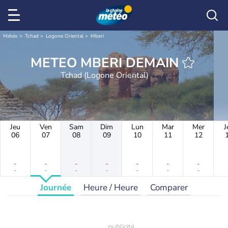
Météo
Tchad
Logone Oriental
Mberi
METEO MBERI DEMAIN
Tchad (Logone Oriental)
Jeu
Ven
Sam
Dim
Lun
Mar
Mer
J
06
07
08
09
10
11
12
-
-
-
-
-
-
-
-
-
-
-
-
-
-
Journée
Heure / Heure
Comparer