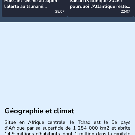
Puissant séisme au Japon :
Saison cyclonique 2026 :
l’alerte au tsunami
pourquoi l’Atlantique reste
désormais levée
28/07
très calme à ce stade ?
22/07
Géographie et climat
Situé en Afrique centrale, le Tchad est le 5e pays
d'Afrique par sa superficie de 1 284 000 km2 et abrite
14,9 millions d'habitants, dont 1 million dans la capitale