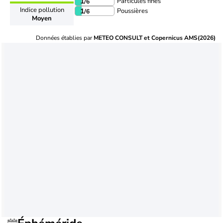
Particules fines
1
/6
Indice pollution
Poussières
1
/6
Moyen
Données établies par
METEO CONSULT et Copernicus AMS(2026)