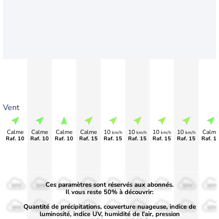
Vent
Calme
Calme
Calme
Calme
10
10
10
10
Calme
km/h
km/h
km/h
km/h
Raf. 10
Raf. 10
Raf. 10
Raf. 15
Raf. 15
Raf. 15
Raf. 15
Raf. 15
Raf. 1
Ces paramètres sont réservés aux abonnés.
50%
50%
50%
50%
50%
50%
50%
50%
50%
Il vous reste 50% à découvrir:
Quantité de précipitations, couverture nuageuse, indice de
30%
30%
30%
30%
30%
30%
30%
30%
30%
luminosité, indice UV, humidité de l'air, pression