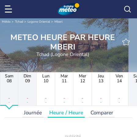
Météo
Tchad
Logone Oriental
Mberi
METEO HEURE PAR HEURE
MBERI
Tchad (Logone Oriental)
Sam
Dim
Lun
Mar
Mer
Jeu
Ven
S
08
09
10
11
12
13
14
-
-
-
-
-
-
-
-
-
-
-
-
-
-
Journée
Heure / Heure
Comparer