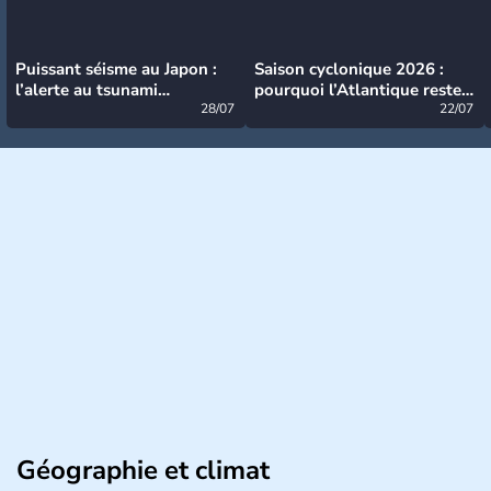
Puissant séisme au Japon :
Saison cyclonique 2026 :
l’alerte au tsunami
pourquoi l’Atlantique reste
désormais levée
28/07
très calme à ce stade ?
22/07
Géographie et climat