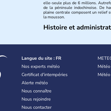
elle-seule plus de 6 millions. Autrefo
de la péninsule indochinoise. De h
plaine centrale composent un relief 
la mousson.
Histoire et administra
De nombreux royaumes se sont succéd
c'est surtout avec les Khmers au IXe
développement. Elle se lie avec la Fr
des questions de commerce et de p
absolue en 1932. Il s'agit encore auj
Langue du site : FR
METE
politique instable.
Nos experts météo
Météo
Certificat d'intempéries
Météo
Alerte météo
Nous connaître
Nous rejoindre
Nous contacter