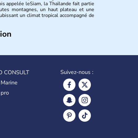
is appelée leSiam, la Thaïlande fait partie
autes montagnes, un haut plateau et une
subissant un climat tropical accompagné de
tion
és dans l'histoire de la Thaïlande, mais
 siècle que celle-ci a connu un véritable
ance, le Royaume-Uni et les Etats-Unis sur
ouvoir avant la chute de la Monarchie
ourd'hui d'une nation bouddhiste au régime
Suivez-nous :
O CONSULT
 Marine
 pro