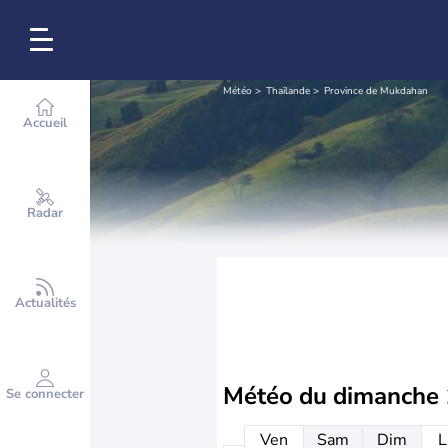
Météo
Thaïlande
Province de Mukdahan
Accueil
Radar
Actualités
Météo du
dimanche 
Se connecter
Ven
Sam
Dim
L