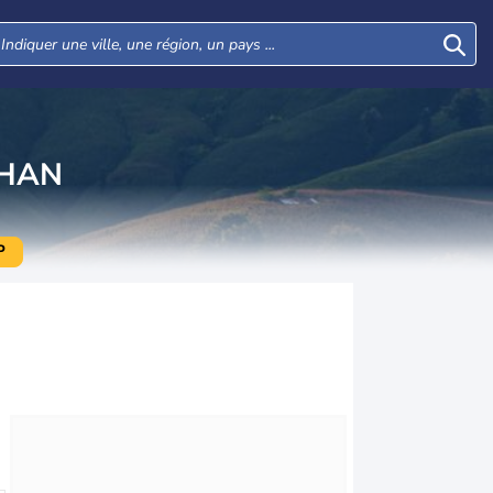
AHAN
P
Mar
Mer
Jeu
Ven