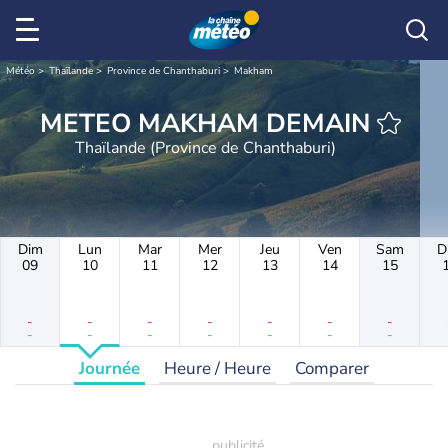
Météo
Thaïlande
Province de Chanthaburi
Makham
METEO MAKHAM DEMAIN
Thaïlande (Province de Chanthaburi)
Dim
Lun
Mar
Mer
Jeu
Ven
Sam
D
09
10
11
12
13
14
15
-
-
-
-
-
-
-
-
-
-
-
-
-
-
Journée
Heure / Heure
Comparer