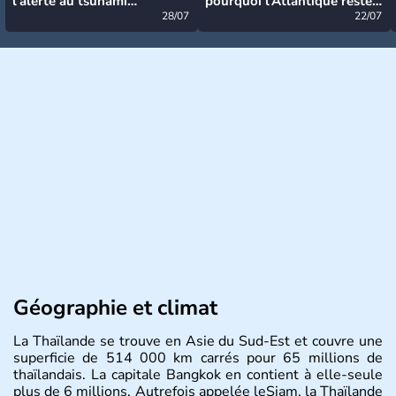
l’alerte au tsunami
pourquoi l’Atlantique reste
désormais levée
28/07
très calme à ce stade ?
22/07
Géographie et climat
La Thaïlande se trouve en Asie du Sud-Est et couvre une
superficie de 514 000 km carrés pour 65 millions de
thaïlandais. La capitale Bangkok en contient à elle-seule
plus de 6 millions. Autrefois appelée leSiam, la Thaïlande