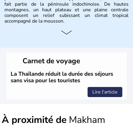
fait partie de la péninsule indochinoise. De hautes
montagnes, un haut plateau et une plaine centrale
composent un relief subissant un climat tropical
accompagné de la mousson.
Histoire et administration
De nombreux royaumes se sont succédés dans l'histoire
de la Thaïlande, mais c'est surtout avec les Khmers au IXe
siècle que celle-ci a connu un véritable développement.
Carnet de voyage
Elle se lie avec la France, le Royaume-Uni et les Etats-
Unis sur des questions de commerce et de pouvoir avant
la chute de la Monarchie absolue en 1932. Il s'agit encore
La Thaïlande réduit la durée des séjours
aujourd'hui d'une nation bouddhiste au régime politique
sans visa pour les touristes
instable.
Lire l'article
À proximité de
Makham