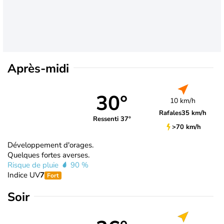
Après-midi
30°
10 km/h
Rafales
35 km/h
Ressenti 37°
>70 km/h
Développement d'orages.
Quelques fortes averses.
Risque de pluie
90 %
Indice UV
7
Fort
Soir