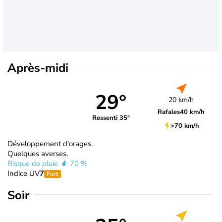
Après-midi
29°
20 km/h
Rafales
40 km/h
Ressenti 35°
>70 km/h
Développement d'orages.
Quelques averses.
Risque de pluie
70 %
Indice UV
7
Fort
Soir