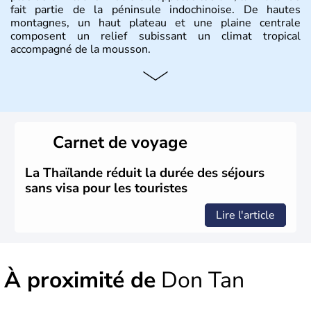
fait partie de la péninsule indochinoise. De hautes
montagnes, un haut plateau et une plaine centrale
composent un relief subissant un climat tropical
accompagné de la mousson.
Histoire et administration
De nombreux royaumes se sont succédés dans l'histoire
de la Thaïlande, mais c'est surtout avec les Khmers au IXe
siècle que celle-ci a connu un véritable développement.
Carnet de voyage
Elle se lie avec la France, le Royaume-Uni et les Etats-
Unis sur des questions de commerce et de pouvoir avant
la chute de la Monarchie absolue en 1932. Il s'agit encore
La Thaïlande réduit la durée des séjours
aujourd'hui d'une nation bouddhiste au régime politique
sans visa pour les touristes
instable.
Lire l'article
À proximité de
Don Tan