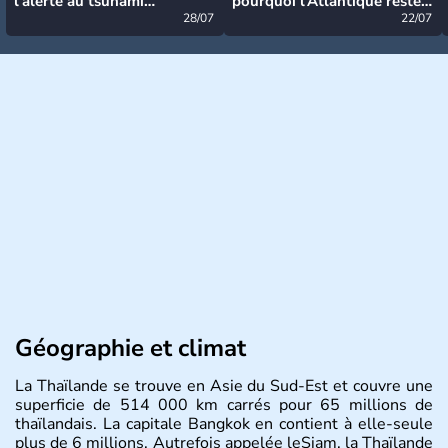
l’alerte au tsunami
pourquoi l’Atlantique reste
désormais levée
28/07
très calme à ce stade ?
22/07
Géographie et climat
La Thaïlande se trouve en Asie du Sud-Est et couvre une
superficie de 514 000 km carrés pour 65 millions de
thaïlandais. La capitale Bangkok en contient à elle-seule
plus de 6 millions. Autrefois appelée leSiam, la Thaïlande