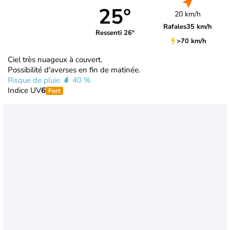
25°
20 km/h
Rafales
35 km/h
Ressenti 26°
>70 km/h
Ciel très nuageux à couvert.
Possibilité d'averses en fin de matinée.
Risque de pluie
40 %
Indice UV
6
Fort