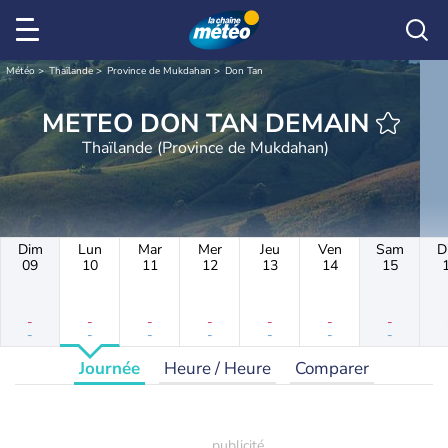
Météo
Thaïlande
Province de Mukdahan
Don Tan
METEO DON TAN DEMAIN
Thaïlande (Province de Mukdahan)
Dim
Lun
Mar
Mer
Jeu
Ven
Sam
D
09
10
11
12
13
14
15
-
-
-
-
-
-
-
-
-
-
-
-
-
-
Journée
Heure / Heure
Comparer