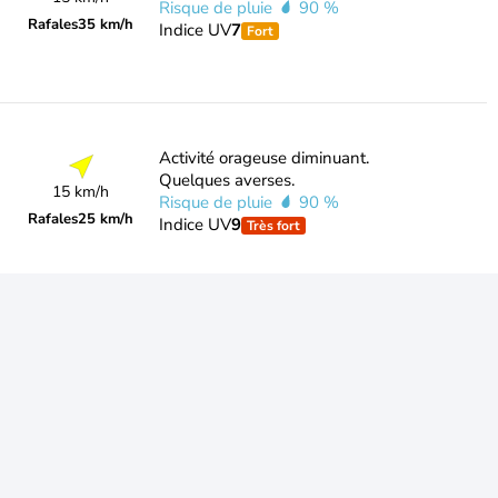
Risque de pluie
90 %
Rafales
35 km/h
Indice UV
7
Fort
Activité orageuse diminuant.
Quelques averses.
15 km/h
Risque de pluie
90 %
Rafales
25 km/h
Indice UV
9
Très fort