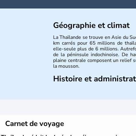
Géographie et climat
La Thaïlande se trouve en Asie du Su
km carrés pour 65 millions de thaïl
elle-seule plus de 6 millions. Autrefo
de la péninsule indochinoise. De h
plaine centrale composent un relief 
la mousson.
Histoire et administra
De nombreux royaumes se sont succéd
c'est surtout avec les Khmers au IXe
développement. Elle se lie avec la Fr
des questions de commerce et de p
absolue en 1932. Il s'agit encore auj
politique instable.
Carnet de voyage