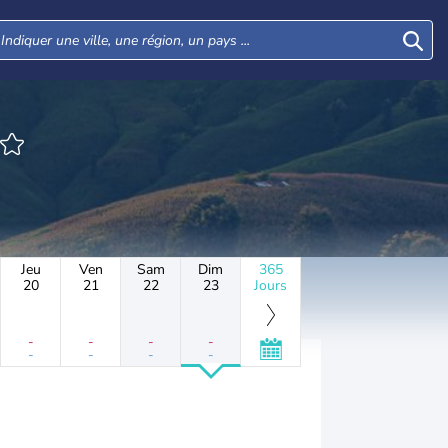
Jeu
Ven
Sam
Dim
365
20
21
22
23
Jours
-
-
-
-
-
-
-
-