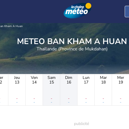
an Kham A Huan
METEO BAN KHAM A HUAN
Thaïlande (Province de Mukdahan)
er
Jeu
Ven
Sam
Dim
Lun
Mar
Mer
2
13
14
15
16
17
18
19
-
-
-
-
-
-
-
-
-
-
-
-
-
-
-
-