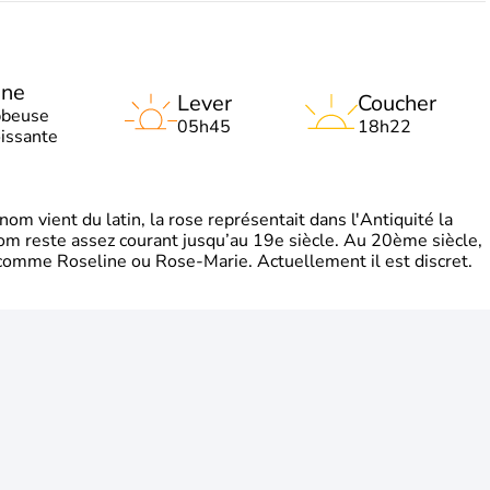
une
Lever
Coucher
bbeuse
05h45
18h22
oissante
m vient du latin, la rose représentait dans l'Antiquité la
om reste assez courant jusqu’au 19e siècle. Au 20ème siècle,
s comme Roseline ou Rose-Marie. Actuellement il est discret.