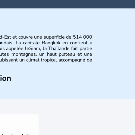
d-Est et couvre une superficie de 514 000
andais. La capitale Bangkok en contient à
is appelée leSiam, la Thaïlande fait partie
autes montagnes, un haut plateau et une
subissant un climat tropical accompagné de
tion
és dans l'histoire de la Thaïlande, mais
 siècle que celle-ci a connu un véritable
ance, le Royaume-Uni et les Etats-Unis sur
ouvoir avant la chute de la Monarchie
ourd'hui d'une nation bouddhiste au régime