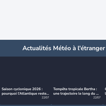
Actualités Météo à l'étranger
Saison cyclonique 2026 :
Tempête tropicale Bertha :
pourquoi l’Atlantique reste
une trajectoire le long du du
très calme à ce stade ?
22/07
littoral américain
22/07