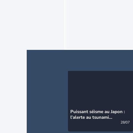
Puissant séisme au Japon :
l’alerte au tsunami
désormais levée
28/07