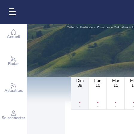
Météo
Thaïlande
Province de Mukdahan
B
Accueil
Radar
Dim
Lun
Mar
M
09
10
11
1
Actualités
-
-
-
-
-
-
Se connecter