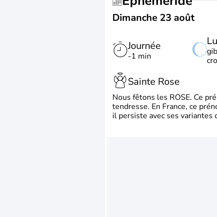
Éphéméride
Dimanche 23 août
L
Journée
gi
-1 min
cr
Sainte Rose
Nous fêtons les ROSE. Ce préno
tendresse. En France, ce prén
il persiste avec ses variante