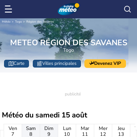
Météo
Togo
Région des Savanes
METEO RÉGION DES SAVANES
Togo
Carte
Villes principales
Devenez VIP
Météo du
samedi 15 août
Ven
Sam
Dim
Lun
Mar
Mer
Jeu
7
8
9
10
11
12
13