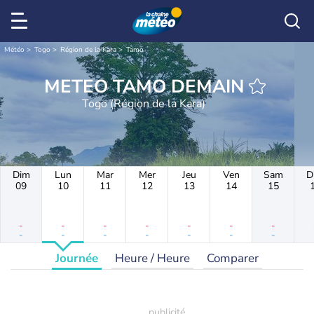
Météo
Togo
Région de la Kara
Tamo
METEO TAMO DEMAIN
Togo (Région de la Kara)
Dim
Lun
Mar
Mer
Jeu
Ven
Sam
D
09
10
11
12
13
14
15
-
-
-
-
-
-
-
-
-
-
-
-
-
-
Journée
Heure / Heure
Comparer