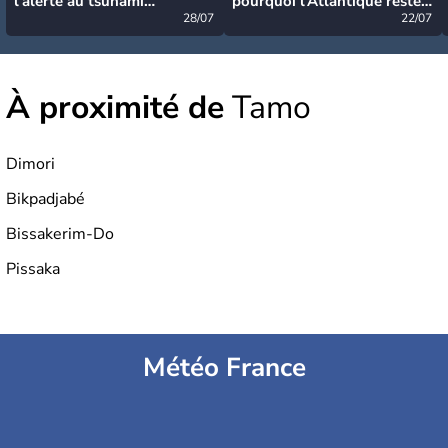
l’alerte au tsunami
pourquoi l’Atlantique reste
désormais levée
28/07
très calme à ce stade ?
22/07
À proximité de
Tamo
Dimori
Bikpadjabé
Bissakerim-Do
Pissaka
Météo France