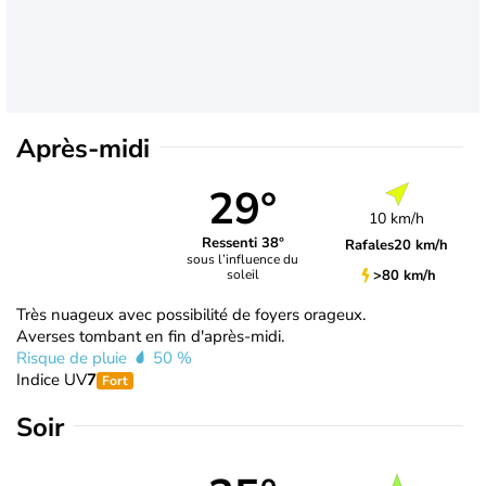
Après-midi
29°
10 km/h
Ressenti 38°
Rafales
20 km/h
sous l’influence du
>80 km/h
soleil
Très nuageux avec possibilité de foyers orageux.
Averses tombant en fin d'après-midi.
Risque de pluie
50 %
Indice UV
7
Fort
Soir