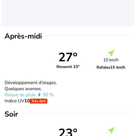
Après-midi
27°
10 km/h
Ressenti 33°
Rafales
15 km/h
Développement d'orages.
Quelques averses.
Risque de pluie
90 %
Indice UV
10
Très fort
Soir
23°