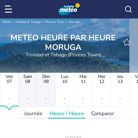
Météo
Trinidad et Tobago
Princes Town
Moruga
METEO HEURE PAR HEURE
MORUGA
Trinidad et Tobago (Princes Town)
Ven
Sam
Dim
Lun
Mar
Mer
Jeu
V
07
08
09
10
11
12
13
-
-
-
-
-
-
-
-
-
-
-
-
-
-
Journée
Heure / Heure
Comparer