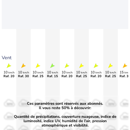
Vent
10
10
10
10
10
10
10
10
15
km/h
km/h
km/h
km/h
km/h
km/h
km/h
km/h
km/
Raf. 20
Raf. 30
Raf. 25
Raf. 15
Raf. 20
Raf. 25
Raf. 20
Raf. 25
Raf. 3
Ces paramètres sont réservés aux abonnés.
50%
50%
50%
50%
50%
50%
50%
50%
50%
Il vous reste 50% à découvrir:
Quantité de précipitations, couverture nuageuse, indice de
30%
30%
30%
30%
30%
30%
30%
30%
30%
luminosité, indice UV, humidité de l'air, pression
atmosphérique et visibilité.