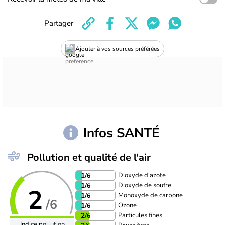
Partager
Ajouter à vos sources préférées
Infos SANTÉ
Pollution et qualité de l'air
Dioxyde d'azote
1
/6
Dioxyde de soufre
1
/6
2
Monoxyde de carbone
1
/6
/6
Ozone
1
/6
Particules fines
2
/6
Indice pollution