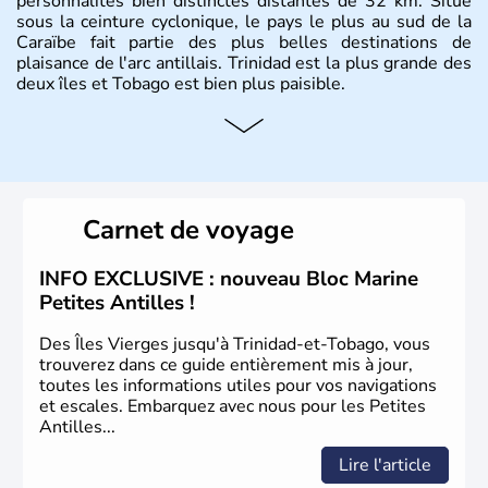
personnalités bien distinctes distantes de 32 km. Situé
sous la ceinture cyclonique, le pays le plus au sud de la
Caraïbe fait partie des plus belles destinations de
plaisance de l'arc antillais. Trinidad est la plus grande des
deux îles et Tobago est bien plus paisible.
Histoire et administration
Peuplée à l'origine par les Indiens Caraïbes et les
Arawaks comme sa jumelle Tobago, Trinidad a été
découverte par Christophe Colomb en 1498 lors de son
Carnet de voyage
3e voyage. Colonie espagnole pour Trinidad et
hollandaise pour Tobago, les deux îles passent sous
domination française à la fin du XVIIIe siècle avant de
INFO EXCLUSIVE : nouveau Bloc Marine
devenir britannique au début du XIXe siècle. Elles
Petites Antilles !
gagnent toutes deux leur indépendance en 1962 avant de
devenir la République de Trinidad-et-Tobago en 1976.
Des Îles Vierges jusqu'à Trinidad-et-Tobago, vous
trouverez dans ce guide entièrement mis à jour,
toutes les informations utiles pour vos navigations
et escales. Embarquez avec nous pour les Petites
Antilles...
Lire l'article