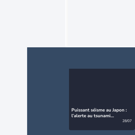
Puissant séisme au Japon :
l’alerte au tsunami
désormais levée
28/07