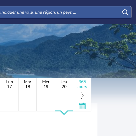
Lun
Mar
Mer
Jeu
365
17
18
19
20
Jours
-
-
-
-
-
-
-
-