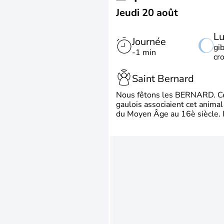
Jeudi 20 août
L
Journée
gi
-1 min
cr
Saint Bernard
Nous fêtons les BERNARD. Ce p
gaulois associaient cet animal
du Moyen Âge au 16è siècle. Il 