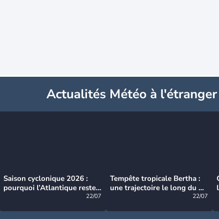
Actualités Météo à l'étranger
Saison cyclonique 2026 :
Tempête tropicale Bertha :
pourquoi l’Atlantique reste
une trajectoire le long du du
très calme à ce stade ?
22/07
littoral américain
22/07