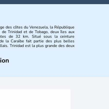
rge des côtes du Venezuela, la République
 de Trinidad et de Tobago, deux îles aux
tantes de 32 km. Situé sous la ceinture
de la Caraïbe fait partie des plus belles
illais. Trinidad est la plus grande des deux
tion
 Caraïbes et les Arawaks comme sa jumelle
ar Christophe Colomb en 1498 lors de son
Trinidad et hollandaise pour Tobago, les
ançaise à la fin du XVIIIe siècle avant de
e siècle. Elles gagnent toutes deux leur
nir la République de Trinidad-et-Tobago