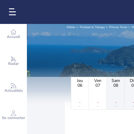
Météo
Trinidad et Tobago
Princes Town
M
Accueil
Radar
Jeu
Ven
Sam
D
06
07
08
0
Actualités
-
-
-
-
-
-
Se connecter