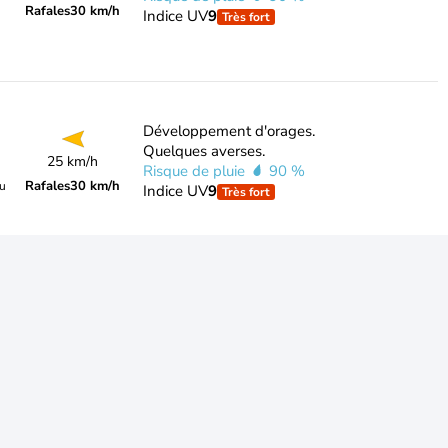
Rafales
30 km/h
Indice UV
9
Très fort
Développement d'orages.
Quelques averses.
25 km/h
Risque de pluie
90 %
Rafales
30 km/h
du
Indice UV
9
Très fort