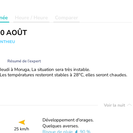
née
Heure / Heure
Comparer
20 AOÛT
ONTHIEU
Résumé de l’expert
Jeudi à Moruga, La situation sera très instable.
Les températures resteront stables à 28°C, elles seront chaudes.
Voir la nuit
Développement d'orages.
Quelques averses.
25 km/h
Risque de pluie
90 %