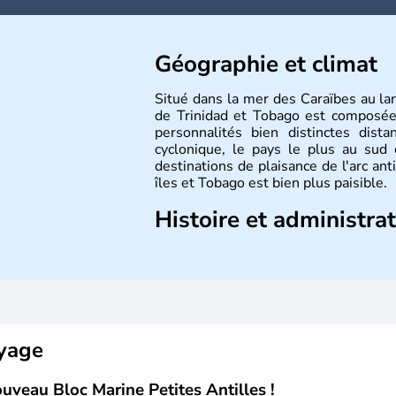
Géographie et climat
Situé dans la mer des Caraïbes au la
de Trinidad et Tobago est composée
personnalités bien distinctes dis
cyclonique, le pays le plus au sud 
destinations de plaisance de l'arc ant
îles et Tobago est bien plus paisible.
Histoire et administra
Peuplée à l'origine par les Indiens
Tobago, Trinidad a été découverte p
3e voyage. Colonie espagnole pour 
deux îles passent sous domination fr
devenir britannique au début du XIX
indépendance en 1962 avant de deve
oyage
en 1976.
veau Bloc Marine Petites Antilles !