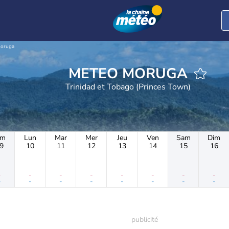
oruga
METEO MORUGA
Trinidad et Tobago (Princes Town)
im
Lun
Mar
Mer
Jeu
Ven
Sam
Dim
9
10
11
12
13
14
15
16
-
-
-
-
-
-
-
-
-
-
-
-
-
-
-
-