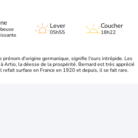
une
Lever
Coucher
bbeuse
05h55
18h22
oissante
rénom d'origine germanique, signifie l'ours intrépide. Les
 à Artio, la déesse de la prospérité. Bernard est très apprécié
refait surface en France en 1920 et depuis, il se fait rare.