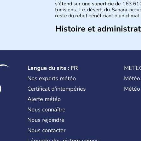
s'étend sur une superficie de 163 6
tunisiens. Le désert du Sahara occup
reste du relief bénéficiant d'un clima
Histoire et administra
La Tunisie se développe tout d'abord
puniques et des romains jusqu'au V
guerres, elle s'arabise et s'islamise
l'Europe et passe rapidement sous l
négociations, la France reconnaît l'i
Langue du site : FR
METE
à l'exception de la base de Bizerte qu
Nos experts météo
Météo
Certificat d'intempéries
Météo
Alerte météo
Nous connaître
Nous rejoindre
Nous contacter
Légende des pictogrammes