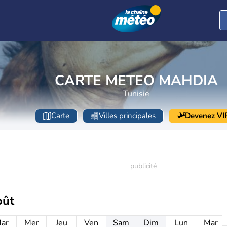
CARTE METEO MAHDIA
Tunisie
Carte
Villes principales
Devenez VI
oût
ar
Mer
Jeu
Ven
Sam
Dim
Lun
Mar