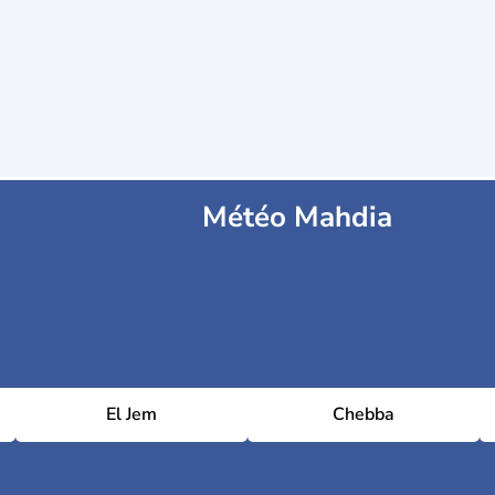
Météo Mahdia
El Jem
Chebba