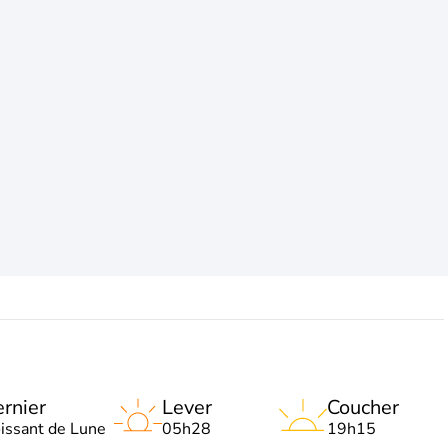
rnier
Lever
Coucher
oissant de Lune
05h28
19h15