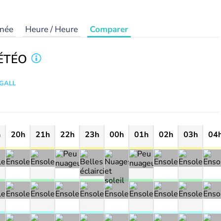
rnée
Heure / Heure
Comparer
ÉTÉO
 GALL
h
20h
21h
22h
23h
00h
01h
02h
03h
04