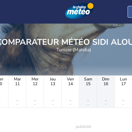
COMPARATEUR MÉTÉO SI
Tunisie (Mahdia)
un
Mar
Mer
Jeu
Ven
Sam
Dim
Lun
0
11
12
13
14
15
16
17
-
-
-
-
-
-
-
-
-
-
-
-
-
-
-
-