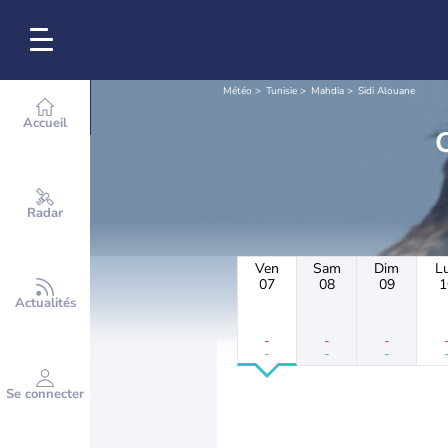
Météo
Tunisie
Mahdia
Sidi Alouane
Accueil
Radar
Ven
Sam
Dim
L
07
08
09
1
Actualités
-
-
-
-
-
-
Se connecter