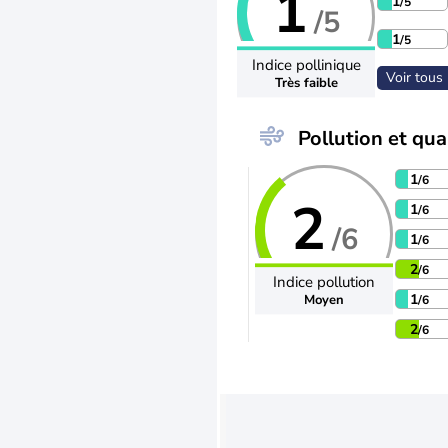
1
1
/5
/5
1
/5
Indice pollinique
Voir tous 
Très faible
Pollution et qual
1
/6
2
1
/6
/6
1
/6
2
/6
Indice pollution
1
Moyen
/6
2
/6