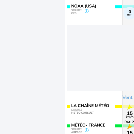
NOAA (USA)
SOURCE
0
GFS
mm
Vent
LA CHAÎNE MÉTÉO
SOURCE
15
METEO CONSULT
km/h
Raf. 
MÉTÉO- FRANCE
SOURCE
15
ARPEGE