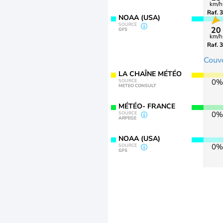
km/h
Raf. 
NOAA (USA)
SOURCE
20
GFS
km/h
Raf. 
Couv
LA CHAÎNE MÉTÉO
0%
SOURCE
METEO CONSULT
MÉTÉO- FRANCE
0%
SOURCE
ARPEGE
NOAA (USA)
0%
SOURCE
GFS