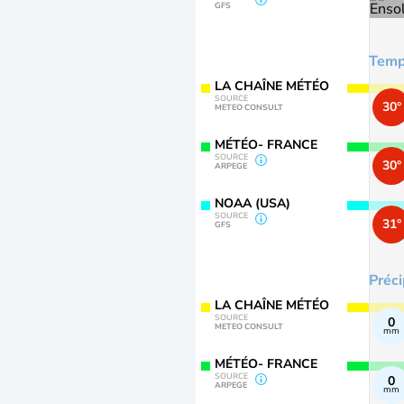
GFS
Temp
LA CHAÎNE MÉTÉO
SOURCE
30°
METEO CONSULT
MÉTÉO- FRANCE
SOURCE
30°
ARPEGE
NOAA (USA)
SOURCE
31°
GFS
Préci
LA CHAÎNE MÉTÉO
SOURCE
0
METEO CONSULT
mm
MÉTÉO- FRANCE
SOURCE
0
ARPEGE
mm