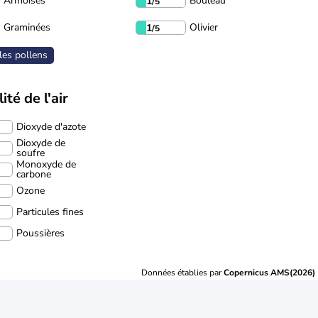
Armoises
Bouleau
1
/5
Graminées
Olivier
1
/5
les pollens
ité de l'air
Dioxyde d'azote
Dioxyde de
soufre
Monoxyde de
carbone
Ozone
Particules fines
Poussières
Données établies par
Copernicus AMS(2026)