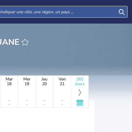
DI ALOUANE
Mar
Mer
Jeu
Ven
365
18
19
20
21
Jours
-
-
-
-
-
-
-
-