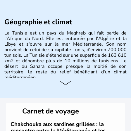
Géographie et climat
La Tunisie est un pays du Maghreb qui fait partie de
l'Afrique du Nord. Elle est entourée par l'Algérie et la
Libye et s'ouvre sur la mer Méditerranée. Son nom
provient de celui de sa capitale Tunis, d'environ 700 000
tunisois. La Tunisie s'étend sur une superficie de 163 610
km2 et dénombre plus de 10 millions de tunisiens. Le
désert du Sahara occupe presque la moitié de son
territoire, le reste du relief bénéficiant d'un climat
méditerranéen.
Histoire et administration
La Tunisie se développe tout d'abord sous l'influence des
phéniciens, puis des puniques et des romains jusqu'au
Carnet de voyage
VIIe siècle où, à la suite de nombreuses guerres, elle
s'arabise et s'islamise. A partir du XVIIIe siècle, elle
s'ouvre à l'Europe et passe rapidement sous le contrôle
Chakchouka aux sardines grillées : la
de la France. Après de longues négociations, la France
rencontre entre la Méditerranée et les