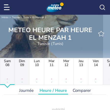
Météo
Tunisie
Tunis
El Menzah 1
METEO HEURE PAR HEURE
EL MENZAH 1
Tunisie (Tunis)
Sam
Dim
Lun
Mar
Mer
Jeu
Ven
S
08
09
10
11
12
13
14
-
-
-
-
-
-
-
-
-
-
-
-
-
-
Journée
Heure / Heure
Comparer