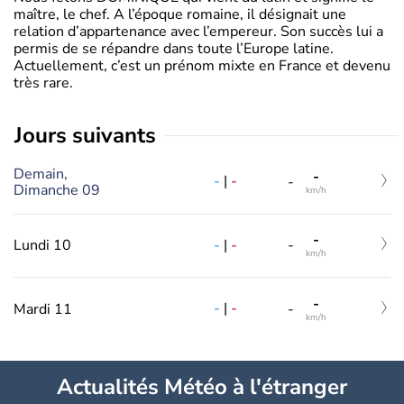
maître, le chef. A l’époque romaine, il désignait une
relation d’appartenance avec l’empereur. Son succès lui a
permis de se répandre dans toute l’Europe latine.
Actuellement, c’est un prénom mixte en France et devenu
très rare.
jours suivants
Demain,
-
-
|
-
-
Dimanche 09
km/h
-
-
|
-
Lundi 10
-
km/h
-
-
|
-
Mardi 11
-
km/h
Actualités Météo à l'étranger