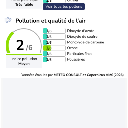
Olivier
1
/5
Très faible
Voir tous les pollens
Pollution et qualité de l'air
Dioxyde d'azote
1
/6
Dioxyde de soufre
1
/6
2
Monoxyde de carbone
1
/6
/6
Ozone
2
/6
Particules fines
1
/6
Indice pollution
Poussières
1
/6
Moyen
Données établies par
METEO CONSULT et Copernicus AMS(2026)