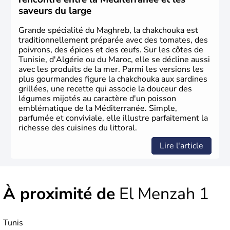
reconnaît l'indépendance de la Tunisie le 20 mars 1956, à
saveurs du large
l'exception de la base de Bizerte qui lui sera rendue en
1963.
Grande spécialité du Maghreb, la chakchouka est
traditionnellement préparée avec des tomates, des
poivrons, des épices et des œufs. Sur les côtes de
Tunisie, d'Algérie ou du Maroc, elle se décline aussi
avec les produits de la mer. Parmi les versions les
plus gourmandes figure la chakchouka aux sardines
grillées, une recette qui associe la douceur des
légumes mijotés au caractère d'un poisson
emblématique de la Méditerranée. Simple,
parfumée et conviviale, elle illustre parfaitement la
richesse des cuisines du littoral.
Lire l'article
À proximité de
El Menzah 1
Tunis