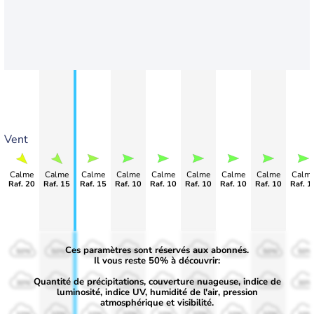
Vent
Calme
Calme
Calme
Calme
Calme
Calme
Calme
Calme
Calm
Raf. 20
Raf. 15
Raf. 15
Raf. 10
Raf. 10
Raf. 10
Raf. 10
Raf. 10
Raf. 1
Ces paramètres sont réservés aux abonnés.
50%
50%
50%
50%
50%
50%
50%
50%
50%
Il vous reste 50% à découvrir:
Quantité de précipitations, couverture nuageuse, indice de
30%
30%
30%
30%
30%
30%
30%
30%
30%
luminosité, indice UV, humidité de l'air, pression
atmosphérique et visibilité.