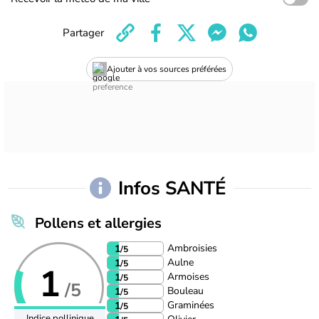
Partager
Ajouter à vos sources préférées
Infos SANTÉ
Pollens et allergies
Ambroisies
1
/5
Aulne
1
/5
1
Armoises
1
/5
/5
Bouleau
1
/5
Graminées
1
/5
Indice pollinique