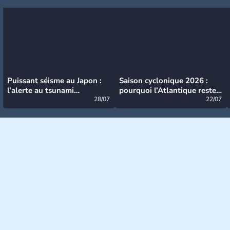
Puissant séisme au Japon :
Saison cyclonique 2026 :
l’alerte au tsunami
pourquoi l’Atlantique reste
désormais levée
28/07
très calme à ce stade ?
22/07