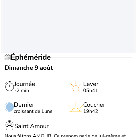
Éphéméride
Dimanche 9 août
Journée
Lever
-2 min
05h41
Dernier
Coucher
croissant de Lune
19h42
Saint Amour
Nous fêtons AMOUR. Ce prénom parle de lui-même et