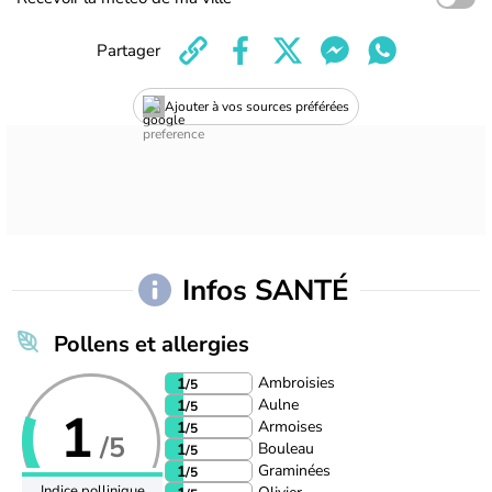
Partager
Ajouter à vos sources préférées
Infos SANTÉ
Pollens et allergies
Ambroisies
1
/5
Aulne
1
/5
1
Armoises
1
/5
/5
Bouleau
1
/5
Graminées
1
/5
Indice pollinique