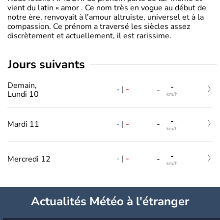
vient du latin « amor . Ce nom très en vogue au début de
notre ère, renvoyait à l’amour altruiste, universel et à la
compassion. Ce prénom a traversé les siècles assez
discrètement et actuellement, il est rarissime.
jours suivants
Demain,
-
-
|
-
-
Lundi 10
km/h
-
-
|
-
Mardi 11
-
km/h
-
-
|
-
Mercredi 12
-
km/h
Actualités Météo à l'étranger