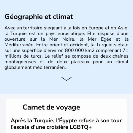
Géographie et climat
Avec un territoire siégeant à la fois en Europe et en Asie,
la Turquie est un pays eurasiatique. Elle dispose d'une
ouverture sur la Mer Noire, la Mer Egée et la
Méditerranée. Entre orient et occident, la Turquie s'étale
sur une superficie d'environ 800 000 km2 comprenant 71
millions de turcs. Le relief se compose de deux chaînes
montagneuses et de deux plateaux pour un climat
globalement méditerranéen.
Histoire et administration
La Turquie est à l'origine composée d'un peuple nomade
originaire d'Asie ayant émigré vers l'Ouest. Ces tribus
hétérogènes se sont organisées en différents royaumes
Carnet de voyage
qui constitueront en 1299 les fondations de l'Empire
ottoman. Après avoir rattaché l'Anatolie et la Thrace
orientale au territoire turc, la République est proclamée
Après la Turquie, l’Égypte refuse à son tour
le 29 octobre 1923. Ankara remplace alors Istanbul au
l’escale d’une croisière LGBTQ+
titre de capitale du pays.