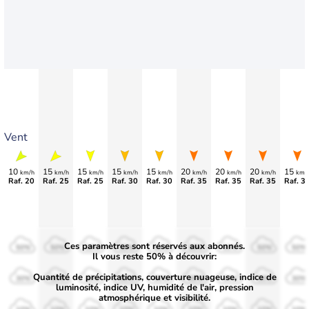
Vent
10
15
15
15
15
20
20
20
15
km/h
km/h
km/h
km/h
km/h
km/h
km/h
km/h
km/
Raf. 20
Raf. 25
Raf. 25
Raf. 30
Raf. 30
Raf. 35
Raf. 35
Raf. 35
Raf. 3
Ces paramètres sont réservés aux abonnés.
50%
50%
50%
50%
50%
50%
50%
50%
50%
Il vous reste 50% à découvrir:
Quantité de précipitations, couverture nuageuse, indice de
30%
30%
30%
30%
30%
30%
30%
30%
30%
luminosité, indice UV, humidité de l'air, pression
atmosphérique et visibilité.