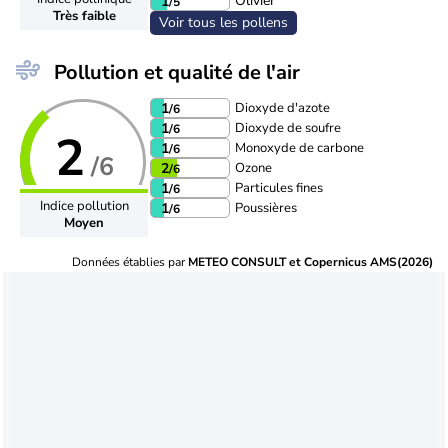
Olivier
1
/5
Très faible
Voir tous les pollens
Pollution et qualité de l'air
Dioxyde d'azote
1
/6
Dioxyde de soufre
1
/6
2
Monoxyde de carbone
1
/6
/6
Ozone
2
/6
Particules fines
1
/6
Indice pollution
Poussières
1
/6
Moyen
Données établies par
METEO CONSULT et Copernicus AMS(2026)