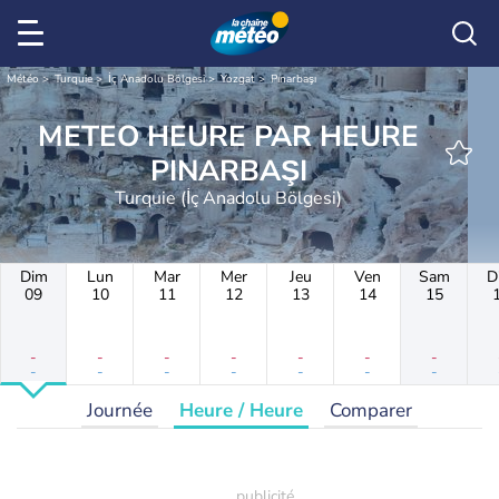
Météo
Turquie
İç Anadolu Bölgesi
Yozgat
Pınarbaşı
METEO HEURE PAR HEURE
PINARBAŞI
Turquie (İç Anadolu Bölgesi)
Dim
Lun
Mar
Mer
Jeu
Ven
Sam
D
09
10
11
12
13
14
15
-
-
-
-
-
-
-
-
-
-
-
-
-
-
Journée
Heure / Heure
Comparer