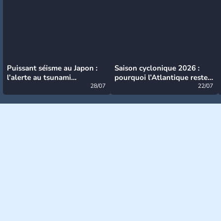
Puissant séisme au Japon :
Saison cyclonique 2026 :
l’alerte au tsunami
pourquoi l’Atlantique reste
désormais levée
28/07
très calme à ce stade ?
22/07